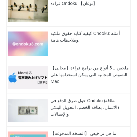
قراءة Ondoku 【نوعان】
كيفية كتابة حقوق ملكية Ondoku: أمثلة
وملاحظات هامة.
【مجاني】ملخص لـ 5 أنواع من برامج قراءة
النصوص المجانية التي يمكن استخدامها على
Mac
حول طرق الدفع في Ondoku (بطاقة
الائتمان، بطاقة الخصم، التحويل البنكي)
والإيصالات
【النسخة المدفوعة】 ما هي تراخيص