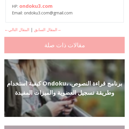
ondoku3.com
HP:
Email: ondoku3.com@gmail.com
المقال التالي→
←المقال السابق
|
مقالات ذات صلة
كيفية استخدام Ondoku، برنامج قراءة النصوص،
وطريقة تسجيل العضوية والميزات المفيدة