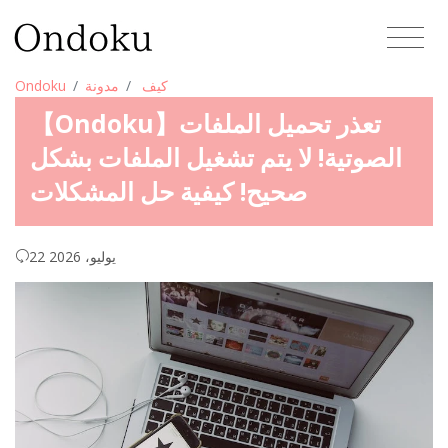
كيف
مدونة
Ondoku
【Ondoku】تعذر تحميل الملفات
الصوتية! لا يتم تشغيل الملفات بشكل
صحيح! كيفية حل المشكلات
22 يوليو، 2026