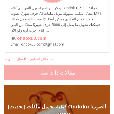
يمكن لبرنامج تحويل النص إلى كلام "Ondoku" قراءة 5000
حرف شهريًا بصوت AI مجانًا. يمكنك بسهولة تنزيل ملفات MP3
والاستخدام التجاري ممكن أيضًا. إذا قمت بالتسجيل مجانًا،
فيمكنك تحويل ما يصل إلى 5000 حرف شهريًا مجانًا من النص
إلى كلام. جرب أوندوكو الآن.
ondoku3.com
HP:
Email: ondoku3.com@gmail.com
المقال التالي→
←المقال السابق
|
مقالات ذات صلة
[تحديث] كيفية تحميل ملفات Ondoku الصوتية