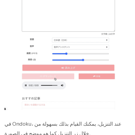
في Ondoku، عند التنزيل، يمكنك القيام بذلك بسهولة من
خلال زر التنزيل كما هو موضح في الصورة.