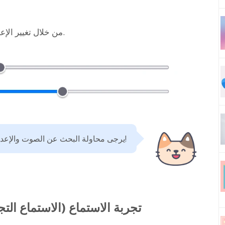
من خلال تغيير الإعدادات، يتغير الانطباع وتتغير سهولة الاستماع أيضاً.
يرجى محاولة البحث عن الصوت والإعدادات التي يسهل عليك سماعها!
تجربة الاستماع (الاستماع التج