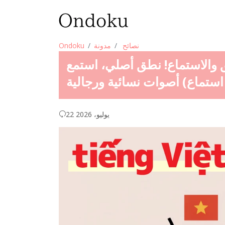
نصائح
مدونة
Ondoku
طق والاستماع! نطق أصلي، استمع
22 يوليو، 2026