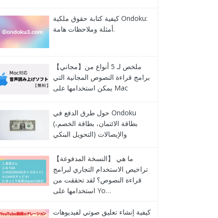
كيفية كتابة حقوق ملكية Ondoku:
أمثلة وملاحظات هامة.
【مجاني】ملخص لـ 5 أنواع من
برامج قراءة النصوص المجانية التي
يمكن استخدامها على Mac
حول طرق الدفع في Ondoku
(بطاقة الائتمان، بطاقة الخصم،
التحويل البنكي) والإيصالات
【النسخة المدفوعة】 ما هي
تراخيص الاستخدام التجاري لبرامج
قراءة النصوص؟ لقد تحققت من
استخدامها على Yo…
كيفية إنشاء تعليق صوتي لفيديوهات