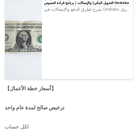
التحويل البنكي) والإيصالات｜برنامج قراءة النصوص Ondoku
شرح لطرق الدفع والإيصالات في Ondoku. طرق
إصدار الفواتير للتحويل البنكي وإصدار الإيصالات.
كيفية التعاقد على خطة الأعمال. إصدار الإيصالات
لجميع الطرق وغيرها.
【أسعار خطة الأعمال】
ترخيص صالح لمدة عام واحد
لكل حساب