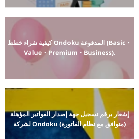
كيفية شراء خطط Ondoku المدفوعة (Basic・
Value・Premium・Business).
إشعار برقم تسجيل جهة إصدار الفواتير المؤهلة
لشركة Ondoku (متوافق مع نظام الفاتورة)