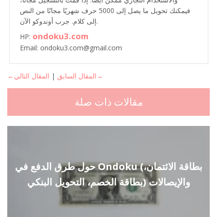
فيمكنك تحويل ما يصل إلى 5000 حرف شهريًا مجانًا من النص
إلى كلام. جرب أوندوكو الآن.
ondoku3.com
HP:
Email: ondoku3.com@gmail.com
المقال التالي→
←المقال السابق
|
مقالات ذات صلة
حول طرق الدفع في Ondoku (بطاقة الائتمان،
بطاقة الخصم، التحويل البنكي) والإيصالات