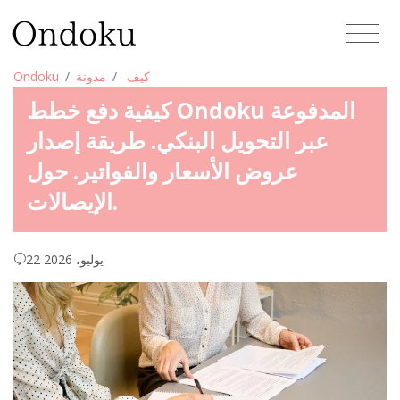
كيف
مدونة
Ondoku
كيفية دفع خطط Ondoku المدفوعة
عبر التحويل البنكي. طريقة إصدار
عروض الأسعار والفواتير. حول
الإيصالات.
22 يوليو، 2026