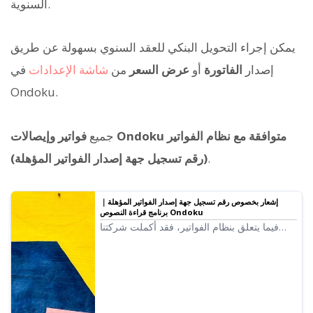
السنوية.
يمكن إجراء التحويل البنكي للعقد السنوي بسهولة عن طريق
إصدار
الفاتورة
أو
عرض السعر
من
شاشة الإعدادات
في
Ondoku.
جميع
فواتير وإيصالات Ondoku متوافقة مع نظام الفواتير
.
(رقم تسجيل جهة إصدار الفواتير المؤهلة)
إشعار بخصوص رقم تسجيل جهة إصدار الفواتير المؤهلة｜
برنامج قراءة النصوص Ondoku
فيما يتعلق بنظام الفواتير، فقد أكملت شركتنا
طلب التسجيل كجهة إصدار فواتير مؤهلة، لذا نود
إبلاغكم برقم التسجيل.