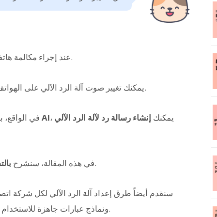
أحياناً.
عند إجراء مكالمة هاتف
يمكنك تغيير صوت آلة الرد الآلي على الهواتف الذكية وهواتف العمل إلى المحتوى الذي تفضله.
، يمكنك
إنشاء رسالة رد لآلة الرد الآلي
خدمة توليف الصوت بالذكاء الاصطناعي AI
في الواقع، 
.
في هذه المقالة، سنشرح
بالت
docomo و au و SoftBank و Rakuten Mobile، ونماذج عبارات جاهزة للاستخدام.