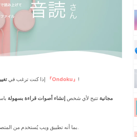
!
『Ondoku』
، فنحن نوصي بـ
إذا كنت ترغب في
تغيي
مجانية
تتيح لأي شخص
إنشاء أصوات قراءة بسهولة
باس
ويمكن استخدامه بسهولة.
بما أنه تطبيق ويب يُستخدم من المتص