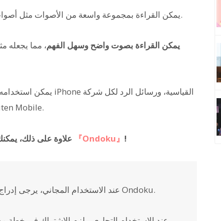
.
يمكن القراءة بمجموعة واسعة من الأصوات مثل أصوات
أحدث تقنيات AI، يمكن القراءة بصوت واضح وسهل الفهم
، مما يجعله مثا
يمكن استخدامه لهواتف الع
اتصالات مثل docomo و au و SoftBank و
!
『Ondoku』
علاوة على ذلك، يمكنك إنشاء رسالة الرد لآلة الرد الآلي مجانًا باستخدام
عند الاستخدام المجاني، يرجى إدراج رسالة في نهاية الصوت تفيد بأنك تستخدم Ondoku.
عند الاستخدام التجاري، يلزم الاشتراك في خطة م