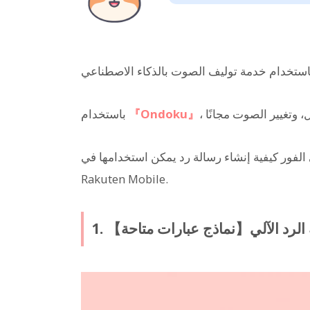
『Ondoku』
باستخدام
فية إنشاء رسالة رد يمكن استخدامها في iPhone و docomo و SoftBank و
Rakuten Mobile.
لآلة الرد الآلي