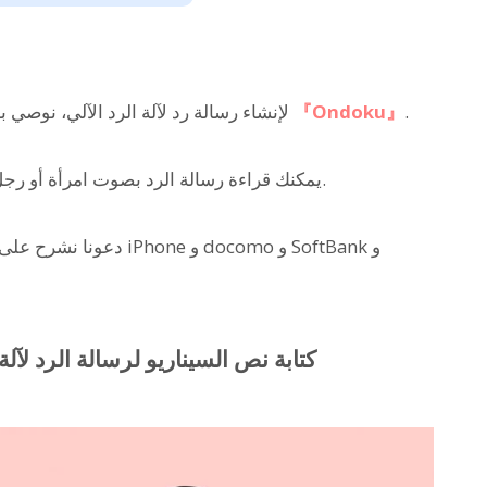
.
『Ondoku』
لإنشاء رسالة رد لآلة الرد الآلي، نوصي باستخدام خدمة توليف الصوت بالذكاء الاصطناعي
، يمكنك قراءة رسالة الرد بصوت امرأة أو رجل، وتغيير الصوت مجانًا.
دعونا نشرح على الفور كي
1. 【نماذج عبارات متاحة】كتابة نص السيناريو لرسالة الرد 