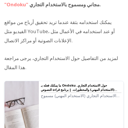
مجاني ومسموح بالاستخدام التجاري.
"Ondoku"
يمكنك استخدامه بثقة عندما تريد تحقيق أرباح من مواقع
الفيديو مثل YouTube، أو عند استخدامه في الأعمال مثل
الإعلانات الصوتية أو مراكز الاتصال.
لمزيد من التفاصيل حول الاستخدام التجاري، يرجى مراجعة
هذا المقال.
ما يمكنك فعله بـ Ondoku. حول الاستخدام التجاري
(الاستخدام المهني) والمحظورات. | برنامج قراءة النصوص
Ondoku
الاستخدام التجاري (الاستخدام المهني) مسموح
في Ondoku. سواء كنت فرداً أو شركة، فإن
الاستخدام لغرض الحصول على أرباح مادية بشكل
مباشر أو غير مباشر يعتبر استخداماً تجارياً. ومع
ذلك، يرجى الحذر لأن هناك أفعال محظورة في
Ondoku. في هذه المرة، سنقدم ما يمكنك وما لا