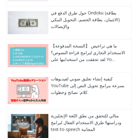
حول طرق الدفع في Ondoku (بطاقة
الائتمان، بطاقة الخصم، التحويل البنكي)
والإيصالات
【النسخة المدفوعة】 ما هي تراخيص
الاستخدام التجاري لبرامج قراءة النصوص؟
لقد تحققت من استخدامها على Yo…
كيفية إنشاء تعليق صوتي لفيديوهات
YouTube بسرعة ببرامج تحويل النص إلى
كلام: نصائح وخطوات.
مثالي للتحقق من نطق اللغة الإنجليزية
ودراستها! طرق الاستخدام الفعال لبرامج
text-to-speech المجانية