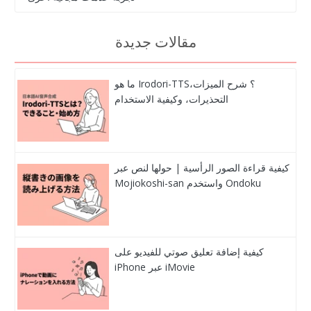
مقالات جديدة
ما هو Irodori-TTS؟ شرح الميزات،
التحذيرات، وكيفية الاستخدام
كيفية قراءة الصور الرأسية | حولها لنص عبر
Mojiokoshi-san واستخدم Ondoku
كيفية إضافة تعليق صوتي للفيديو على
iPhone عبر iMovie