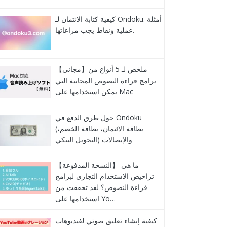
كيفية كتابة الائتمان لـ Ondoku. أمثلة
عملية ونقاط يجب مراعاتها.
【مجاني】ملخص لـ 5 أنواع من
برامج قراءة النصوص المجانية التي
يمكن استخدامها على Mac
حول طرق الدفع في Ondoku
(بطاقة الائتمان، بطاقة الخصم،
التحويل البنكي) والإيصالات
【النسخة المدفوعة】 ما هي
تراخيص الاستخدام التجاري لبرامج
قراءة النصوص؟ لقد تحققت من
استخدامها على Yo…
كيفية إنشاء تعليق صوتي لفيديوهات