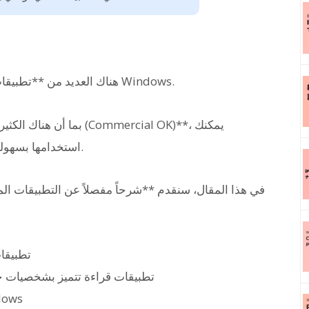
هناك العديد من **تطبيقات (برامج) قراءة النصوص صوتياً** المتاحة لنظام Windows.
بما أن هناك الكثير من **
استخدامها بسهولة عندما ترغب في قراءة النصوص لأغراض العمل.
في هذا المقال، سنقدم **شرحاً مفصلاً عن التطبيقات المو
تطبيقا
تطبيقات قراءة تتميز بشخصيات جذا
خاصية القراءة القي