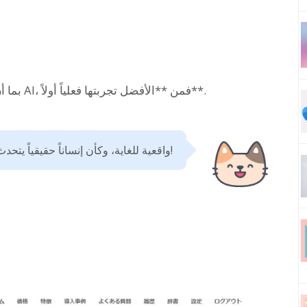
بما أن هناك تطبيقات مجانية تستخدم أحدث تقنيات الـ AI، فمن **الأفضل تجربتها فعلياً أولاً**.
تطبيقات القراءة التي تستخدم الـ AI واقعية للغاية، وكأن إنساناً حقيقياً يتحدث بالفعل!