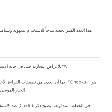
ق
هذا العدد الكبير يجعله متاحاً للاستخدام بسهولة وبس
يسمح **باستخدام 『Ondoku』 للأغراض التجارية حتى في حالة الاستخدام المجاني**.
بما أن العديد من تطبيقات القراءة الأخرى ت
الخيار الموصى به عندما ترغب في استخدام الصوت الناتج تجارياً.