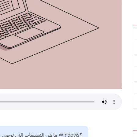
ما هي التطبيقات التي توصي بها لقراءة النصوص صوتياً في Windows؟