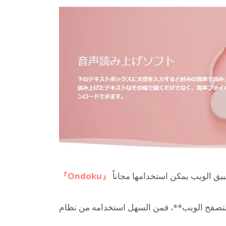
『Ondoku』