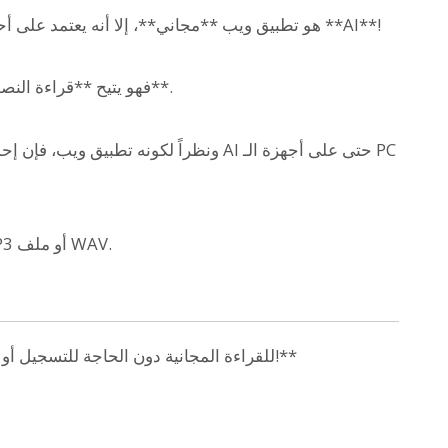
وعلى الرغم من أن 『Ondoku』 هو تطبيق ويب **مجاني**، إلا أنه يعتمد على أحدث تقنيات الـ **AI**!
فهو يتيح **قراءة النصوص بجودة صوت عالية جداً وبصوت واقعي للغاية**.
ونظراً لكونه تطبيق ويب، فإن إحدى ميزاته 
يمكن تحميل الصوت الذي تمت قراءته كملف MP3 أو ملف WAV.
يمكن **استخدام 『Ondoku』 للقراءة المجانية دون الحاجة للتسجيل أو تسجيل الدخول!**