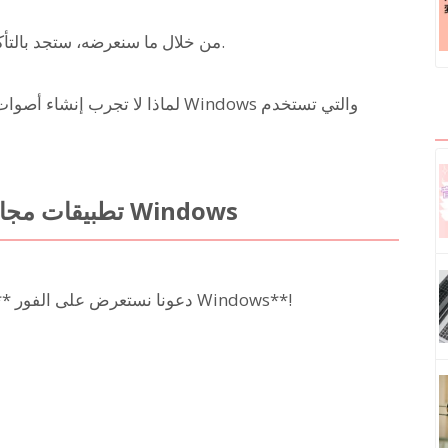
من خلال ما سنعرضه، ستجد بالتأكيد تطبيق القراءة المثالي للغرض الذي تبحث عنه.
لماذا لا تجرب إنشاء أصوات واقعية 
6 تطبيقات مجانية لقراءة النصوص متوافقة مع Windows
دعونا نستعرض على الفور **تطبيقات قراءة النصوص المجانية والمتوافقة مع Windows**!