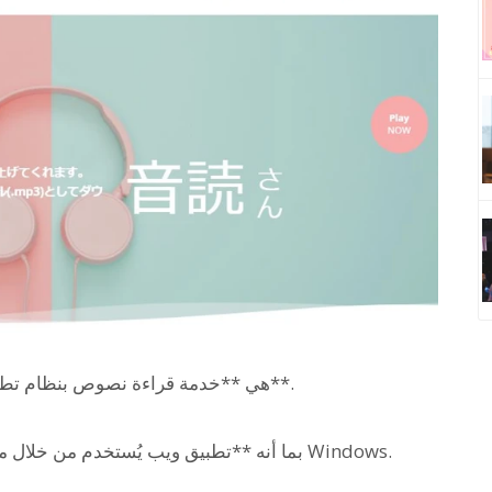
هي **خدمة قراءة نصوص بنظام تطبيق الويب يمكن استخدامها مجاناً**.
بما أنه **تطبيق ويب يُستخدم من خلال متصفح الويب**، فمن السهل استخدامه من نظام Windows.