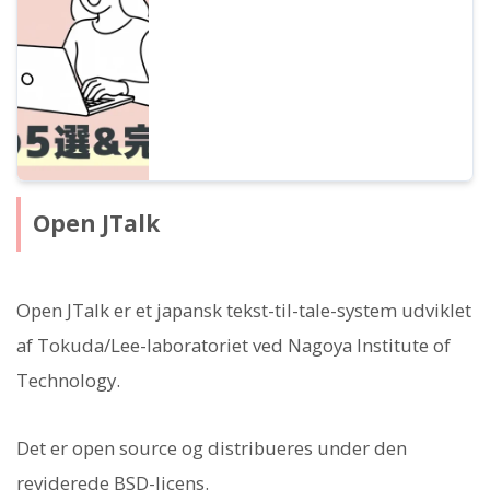
kan skabe stemme af høj kvalitet med de
nyeste apps i 2025, fra PC til smartphone.
Open JTalk
Open JTalk er et japansk tekst-til-tale-system udviklet
af Tokuda/Lee-laboratoriet ved Nagoya Institute of
Technology.
Det er open source og distribueres under den
reviderede BSD-licens.