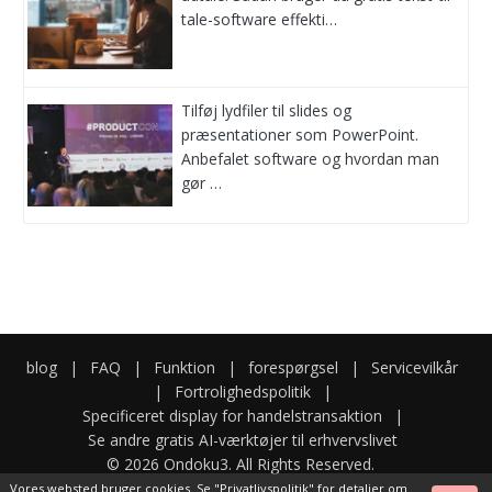
tale-software effekti…
Tilføj lydfiler til slides og
præsentationer som PowerPoint.
Anbefalet software og hvordan man
gør …
blog
|
FAQ
|
Funktion
|
forespørgsel
|
Servicevilkår
|
Fortrolighedspolitik
|
Specificeret display for handelstransaktion
|
Se andre gratis AI-værktøjer til erhvervslivet
© 2026 Ondoku3. All Rights Reserved.
Vores websted bruger cookies. Se
"Privatlivspolitik"
for detaljer om