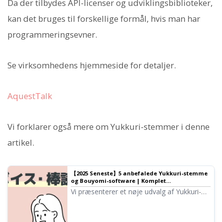
Da der tilbydes API-licenser og udviklingsbiblioteker,
kan det bruges til forskellige formål, hvis man har
programmeringsevner.
Se virksomhedens hjemmeside for detaljer.
AquestTalk
Vi forklarer også mere om Yukkuri-stemmer i denne
artikel.
【2025 Seneste】5 anbefalede Yukkuri-stemme
og Bouyomi-software | Komplet
sammenligning af PC og smartphone-apps |
Vi præsenterer et nøje udvalg af Yukkuri-
Tekst-til-tale-software Ondoku
stemme og Bouyomi-software, der er
ideelle til videoproduktion og spil-
streaming. Vi forklarer, hvordan alle nemt