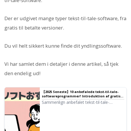
til-tale-software.
Der er udgivet mange typer tekst-til-tale-software, fra
gratis til betalte versioner.
Du vil helt sikkert kunne finde dit yndlingssoftware.
Vi har samlet dem i detaljer i denne artikel, så tjek
den endelig ud!
【2025 Seneste】10 anbefalede tekst-til-tale-
softwareprogrammer! Introduktion af gratis
software til kommerciel brug | Tekst-til-tale-
Sammenlign anbefalet tekst-til-tale-
software Ondoku
software! Fra browserbaserede typer, der
ikke kræver installation, til højfunktionelle
desktop-typer – vi præsenterer et nøje
udvalg, inklusive værktøjer der kan bruges
gratis til kommercielle formål.