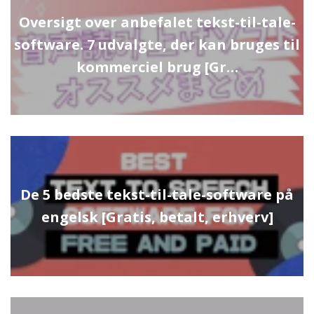
Oversigt over anbefalet tekst-til-tale-
software. 7 udvalgte, der kan bruges til
kommerciel brug [Gr…
De 5 bedste tekst-til-tale-software på
engelsk [Gratis, betalt, erhverv]