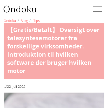
Ondoku
Blog
Tips
【Gratis/Betalt】 Oversigt over
talesyntesemotorer fra
forskellige virksomheder.
Introduktion til hvilken
software der bruger hvilken
motor
22. juli 2026