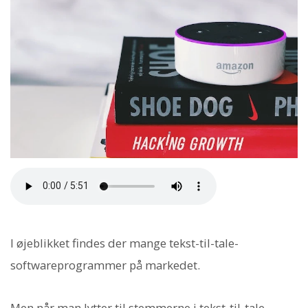
I øjeblikket findes der mange tekst-til-tale-
softwareprogrammer på markedet.
Men når man lytter til stemmerne i tekst-til-tale-