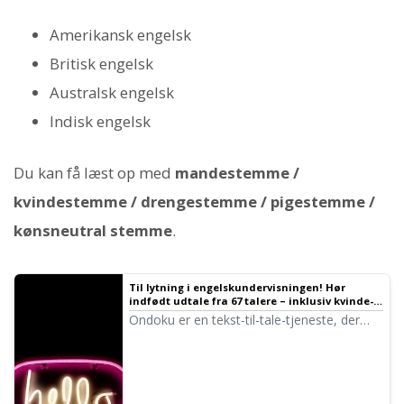
Amerikansk engelsk
Britisk engelsk
Australsk engelsk
Indisk engelsk
Du kan få læst op med
mandestemme /
kvindestemme / drengestemme / pigestemme /
kønsneutral stemme
.
Til lytning i engelskundervisningen! Hør
indfødt udtale fra 67 talere – inklusiv kvinde-,
mande-, pige- og drengestemmer!
Ondoku er en tekst-til-tale-tjeneste, der
kan udtale sprog fra hele verden. Du kan
lytte til 67 forskellige typer engelske
stemmer på Ondoku.