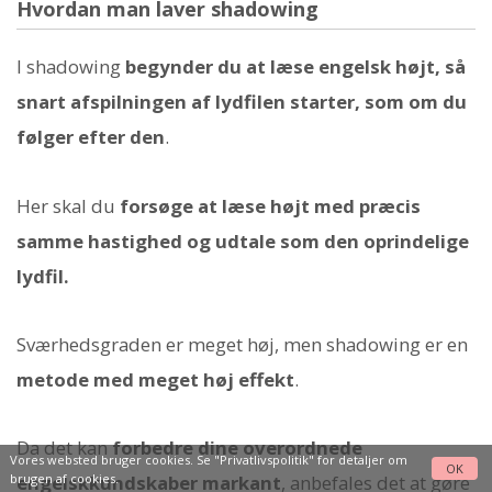
Hvordan man laver shadowing
I shadowing
begynder du at læse engelsk højt, så
snart afspilningen af lydfilen starter, som om du
følger efter den
.
Her skal du
forsøge at læse højt med præcis
samme hastighed og udtale som den oprindelige
lydfil.
Sværhedsgraden er meget høj, men shadowing er en
metode med meget høj effekt
.
Da det kan
forbedre dine overordnede
Vores websted bruger cookies. Se
"Privatlivspolitik"
for detaljer om
OK
brugen af cookies.
engelskkundskaber markant
, anbefales det at gøre