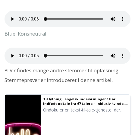
Blue: Kønsneutral
*Der findes mange andre stemmer til oplæsning.
Stemmeprøver er introduceret i denne artikel.
Til lytning i engelskundervisningen! Hør
indfødt udtale fra 67 talere – inklusiv kvinde-,
mande-, pige- og drengestemmer!
Ondoku er en tekst-til-tale-tjeneste, der
kan udtale sprog fra hele verden. Du kan
lytte til 67 forskellige typer engelske
stemmer på Ondoku.