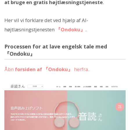
at bruge en gratis højtlæsningstjeneste
.
Her vil vi forklare det ved hjælp af AI-
højtlæsningstjenesten
『Ondoku』
.
Processen for at lave engelsk tale med
『Ondoku』
Åbn
forsiden af 『Ondoku』
herfra.