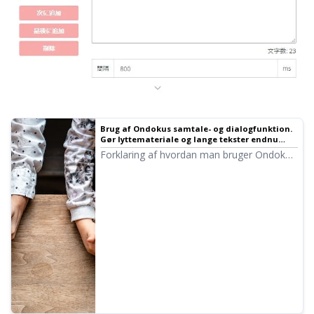
Brug af Ondokus samtale- og dialogfunktion.
Gør lyttemateriale og lange tekster endnu
mere praktiske med stemmesyntese! | Tekst-
Forklaring af hvordan man bruger Ondokus
til-tale-software Ondoku
samtalefunktion med billeder. Vi
introducerer konkrete eksempler på, hvad
samtalefunktionen kan bruges til.