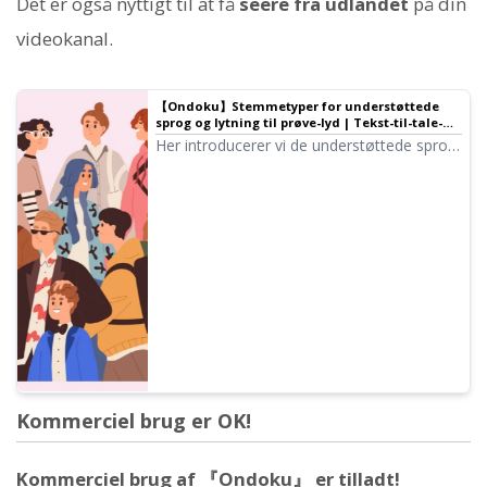
Det er også nyttigt til at få
seere fra udlandet
på din
videokanal.
【Ondoku】Stemmetyper for understøttede
sprog og lytning til prøve-lyd | Tekst-til-tale-
software Ondoku
Her introducerer vi de understøttede sprog
og prøve-lyd i Ondoku.
Kommerciel brug er OK!
Kommerciel brug af 『Ondoku』 er tilladt!