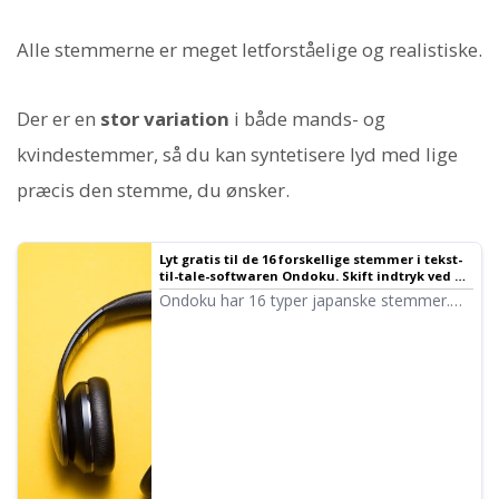
Alle stemmerne er meget letforståelige og realistiske.
Der er en
stor variation
i både mands- og
kvindestemmer, så du kan syntetisere lyd med lige
præcis den stemme, du ønsker.
Lyt gratis til de 16 forskellige stemmer i tekst-
til-tale-softwaren Ondoku. Skift indtryk ved at
ændre tonehøjden | Tekst-til-tale-software
Ondoku har 16 typer japanske stemmer.
Ondoku
Der er selvfølgelig både mands- og
kvindestemmer til rådighed. Vi har gjort det
muligt at lytte til prøver af de 8 mest brugte
japanske stemmer, og hvordan de lyder,
når tonehøjden justeres.