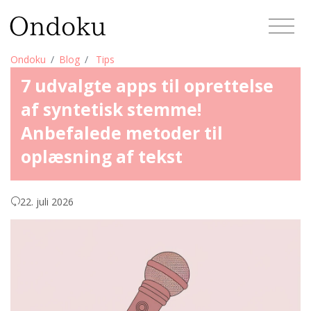
Ondoku
Blog
Tips
7 udvalgte apps til oprettelse
af syntetisk stemme!
Anbefalede metoder til
oplæsning af tekst
22. juli 2026