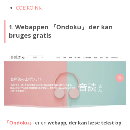
COEIROINK
1. Webappen 『Ondoku』 der kan
bruges gratis
『Ondoku』
er en
webapp, der kan læse tekst op