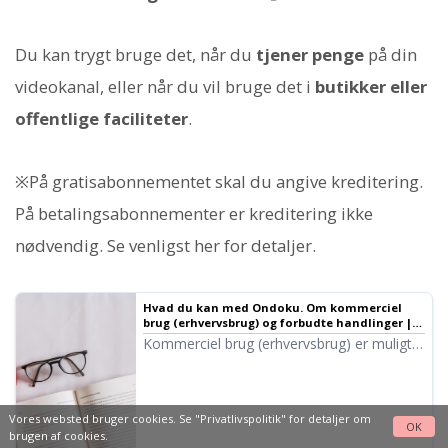
Du kan trygt bruge det, når du
tjener penge
på din
videokanal, eller når du vil bruge det i
butikker eller
offentlige faciliteter
.
※På gratisabonnementet skal du angive kreditering.
På betalingsabonnementer er kreditering ikke
nødvendig. Se venligst her for detaljer.
Hvad du kan med Ondoku. Om kommerciel
brug (erhvervsbrug) og forbudte handlinger |
Tekst-til-tale-software Ondoku
Kommerciel brug (erhvervsbrug) er muligt
med Ondoku. Brug med det formål at opnå
direkte eller indirekte økonomisk fordel,
uanset om det er for enkeltpersoner eller
virksomheder, betragtes som kommerciel
Vores websted bruger cookies. Se
"Privatlivspolitik"
for detaljer om
OK
brugen af cookies.
brug. Bemærk dog, at der er fastsat