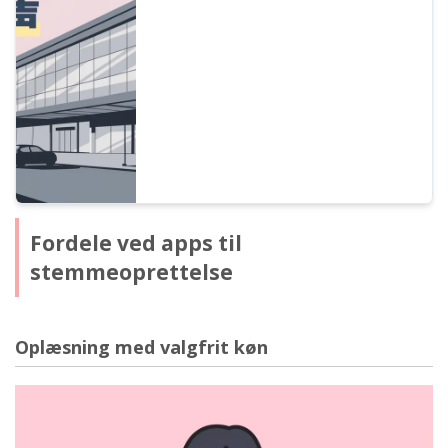
stemmer på niveau med en professionel
speaker. Understøttelse af flere sprog gør
det også perfekt til turister. Bidrager til
omkostningsreduktion gennem
effektivisering af arbejdet!
Fordele ved apps til
stemmeoprettelse
Oplæsning med valgfrit køn