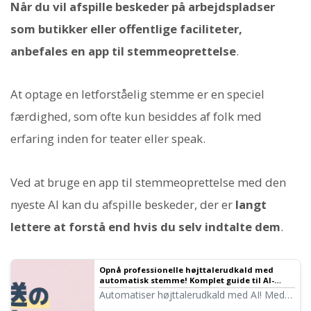
Når du vil afspille beskeder på arbejdspladser
som butikker eller offentlige faciliteter,
anbefales en app til stemmeoprettelse
.
At optage en letforståelig stemme er en speciel
færdighed, som ofte kun besiddes af folk med
erfaring inden for teater eller speak.
Ved at bruge en app til stemmeoprettelse med den
nyeste AI kan du afspille beskeder, der er
langt
lettere at forstå end hvis du selv indtalte dem
.
Opnå professionelle højttalerudkald med
automatisk stemme! Komplet guide til AI-
annoncering | Tekst-til-tale-software Ondoku
Automatiser højttalerudkald med AI! Med
Ondoku kan du gratis oprette automatiske