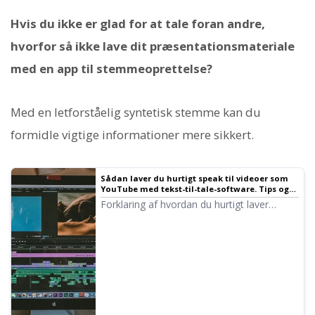
Hvis du ikke er glad for at tale foran andre,
hvorfor så ikke lave dit præsentationsmateriale
med en app til stemmeoprettelse?
Med en letforståelig syntetisk stemme kan du
formidle vigtige informationer mere sikkert.
Sådan laver du hurtigt speak til videoer som
YouTube med tekst-til-tale-software. Tips og
tricks | Tekst-til-tale-software Ondoku
Forklaring af hvordan du hurtigt laver
video-speak med Ondoku. Vi forklarer alt
fra hvordan du laver et manuskript, brug af
Ondoku, justering af naturlig intonation til
tips til redigering i
videoredigeringssoftware. Et must for dem,
der vil effektivisere videoproduktion med
tekst-til-tale!