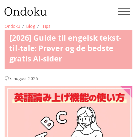
Ondoku
Blog
Tips
[2026] Guide til engelsk tekst-
til-tale: Prøver og de bedste
gratis AI-sider
7. august 2026