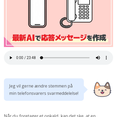
Jeg vil gerne ændre stemmen på
min telefonsvarers svarmeddelelse!
Når du foretager et opkald, kan det ske, at en