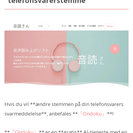
telefonsvarerstemme
Hvis du vil **ændre stemmen på din telefonsvarers
svarmeddelelse**, anbefales **
『Ondoku』
**!
**
『Ondoku』
** er en **gratis** AI-tjeneste med en