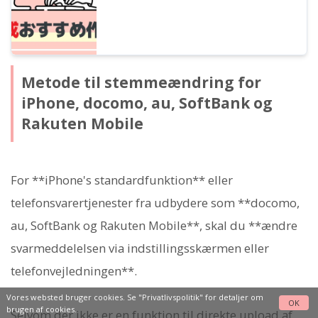
Metode til stemmeændring for
iPhone, docomo, au, SoftBank og
Rakuten Mobile
For **iPhone's standardfunktion** eller
telefonsvarertjenester fra udbydere som **docomo,
au, SoftBank og Rakuten Mobile**, skal du **ændre
svarmeddelelsen via indstillingsskærmen eller
telefonvejledningen**.
Vores websted bruger cookies. Se
"Privatlivspolitik"
for detaljer om
OK
brugen af cookies.
Selvom der ikke er en funktion til direkte upload af