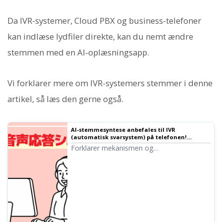
Da IVR-systemer, Cloud PBX og business-telefoner
kan indlæse lydfiler direkte, kan du nemt ændre
stemmen med en AI-oplæsningsapp.
Vi forklarer mere om IVR-systemers stemmer i denne
artikel, så læs den gerne også.
AI-stemmesyntese anbefales til IVR
(automatisk svarsystem) på telefonen!
Forklarer metoder og fordele i detaljer |
Forklarer mekanismen og
Ondoku
implementeringen af IVR (Interactive Voice
Response). Vi introducerer i detaljer,
hvordan man opretter automatiske
svarstemmer med AI-stemmesyntese,
fordelene ved effektivisering af callcenter-
arbejde og gratis værktøjer.