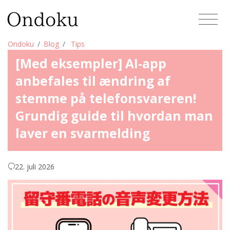
Ondoku
Blog
Tips
[Med eksempler] AI-app
anbefales til ændring af
stemme på telefonsvareren!
Grundig guide til hvordan man
laver en svarmelding
22. juli 2026