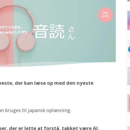
neste, der kan læse op med den nyeste
 bruges til japansk oplæsning.
er, der er lette at forstå, takket være AI
.