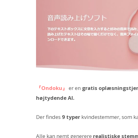
『Ondoku』
er en
gratis oplæsningstje
højtydende AI.
Der findes
9 typer
kvindestemmer, som kan
Alle kan nemt generere
realistiske stemm