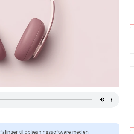
efalinger til oplæsningssoftware med en