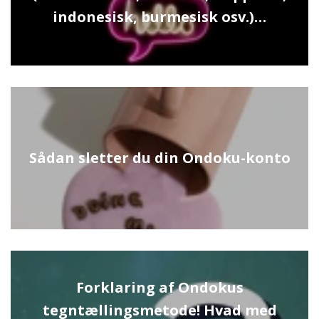
indonesisk, burmesisk osv.)…
Sådan sletter du din Ondoku-konto
Forklaring af Ondokus
tegntællingsmetode! Hvad med