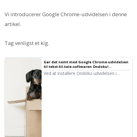
Vi introducerer Google Chrome-udvidelsen i denne
artikel.
Tag venligst et kig.
Gør det nemt med Google Chrome-udvidelsen
til tekst-til-tale-softwaren Ondoku!
Indstillinger og brug | Tekst-til-tale-software
Ved at installere Ondoku-udvidelsen i
Ondoku
Google Chrome kan du få læst specifikke
dele op med det samme. Vi forklarer,
hvordan du tilføjer Ondoku-udvidelsen.