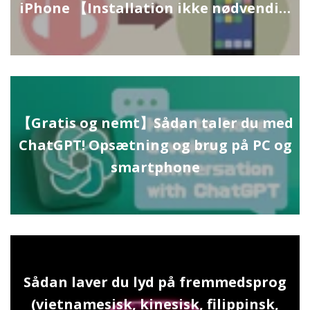
iPhone 【Installation ikke nødvendi…
【Gratis og nemt】Sådan taler du med
ChatGPT! Opsætning og brug på PC og
smartphone
Sådan laver du lyd på fremmedsprog
(vietnamesisk, kinesisk, filippinsk,