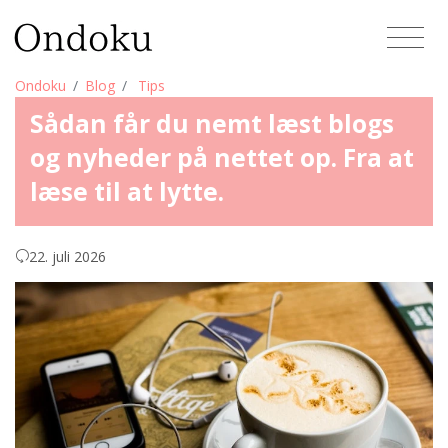
Ondoku
Blog
Tips
Sådan får du nemt læst blogs
og nyheder på nettet op. Fra at
læse til at lytte.
22. juli 2026