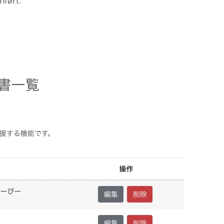
mført.