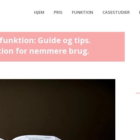
HJEM
PRIS
FUNKTION
CASESTUDIER
unktion: Guide og tips.
ation for nemmere brug.