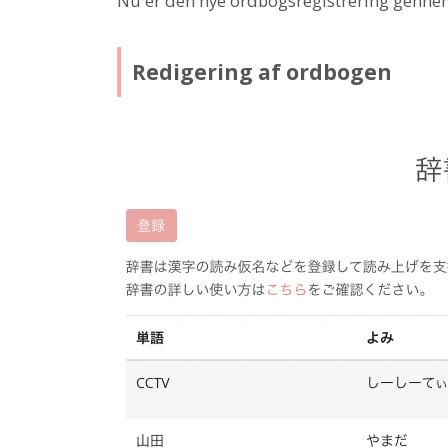
Nu er den nye ordbogsregistrering genne
Redigering af ordbogen