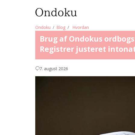
Ondoku
Blog
Hvordan
Brug af Ondokus ordbogsf
Registrer justeret inton
7. august 2026