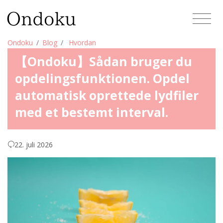
Ondoku
Blog
Hvordan
【Ondoku】Sådan bruger du
opdelingsfunktionen. Opdel
automatisk oprettede lydfiler
med et bestemt interval.
22. juli 2026