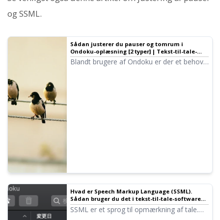
og SSML.
Sådan justerer du pauser og tomrum i
Ondoku-oplæsning [2 typer] | Tekst-til-tale-
software Ondoku
Blandt brugere af Ondoku er der et behov
for at kunne "lave lidt længere pauser". For
at justere pauser findes der to metoder: 1.
tegnsætning og 2. SSML.
Hvad er Speech Markup Language (SSML).
Sådan bruger du det i tekst-til-tale-software
og en liste over vigtige koder. | Tekst-til-tale-
SSML er et sprog til opmærkning af tale.
software Ondoku
Ved at skrive SSML-kode kan du få endnu