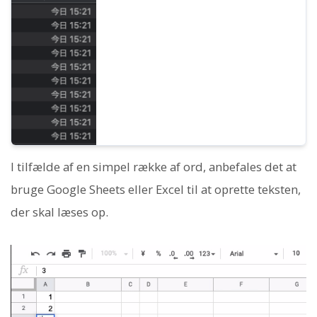
mere kontrol over Ondokus udtale. Vi vil
her introducere, hvordan man bruger SSML
i Ondoku og koderne i detaljer.
I tilfælde af en simpel række af ord, anbefales det at
bruge Google Sheets eller Excel til at oprette teksten,
der skal læses op.