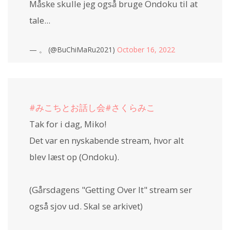
Måske skulle jeg også bruge Ondoku til at
tale...
— 。 (@BuChiMaRu2021)
October 16, 2022
#みこちとお話し会
#さくらみこ
Tak for i dag, Miko!
Det var en nyskabende stream, hvor alt
blev læst op (Ondoku).
(Gårsdagens "Getting Over It" stream ser
også sjov ud. Skal se arkivet)