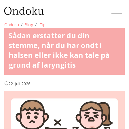
Ondoku
Blog
Tips
Sådan erstatter du din
stemme, når du har ondt i
halsen eller ikke kan tale på
grund af laryngitis
22. juli 2026