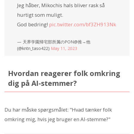
Jeg håber, Mikochis hals bliver rask så
hurtigt som muligt.
God bedring!
pic.twitter.com/bf3ZH913Nk
— 天界学園帰宅部所属のPON@推→他
(@kntn_taso422)
May 11, 2023
Hvordan reagerer folk omkring
dig på AI-stemmer?
Du har måske spørgsmålet: "Hvad tænker folk
omkring mig, hvis jeg bruger en AI-stemme?"