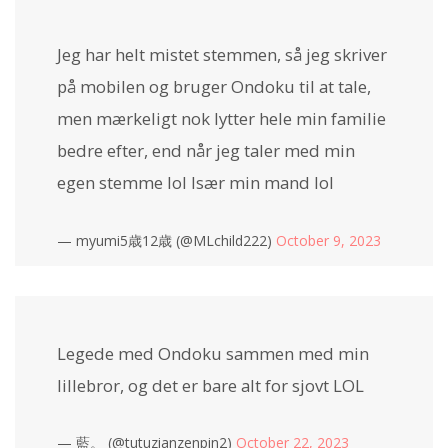
Jeg har helt mistet stemmen, så jeg skriver
på mobilen og bruger Ondoku til at tale,
men mærkeligt nok lytter hele min familie
bedre efter, end når jeg taler med min
egen stemme lol Især min mand lol
— myumi5歳12歳 (@MLchild222)
October 9, 2023
Legede med Ondoku sammen med min
lillebror, og det er bare alt for sjovt LOL
— 藍。 (@tutuzianzenpin2)
October 22, 2023