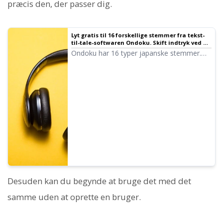
præcis den, der passer dig.
Lyt gratis til 16 forskellige stemmer fra tekst-
til-tale-softwaren Ondoku. Skift indtryk ved at
justere tonehøjden ｜ Tekst-til-tale-software
Ondoku har 16 typer japanske stemmer.
Ondoku
Der findes naturligvis både mande- og
kvindestemmer. Vi har gjort det muligt at
lytte til de 8 mest brugte japanske
stemmer samt høre, hvordan de lyder, når
tonehøjden justeres.
Desuden kan du begynde at bruge det med det
samme uden at oprette en bruger.