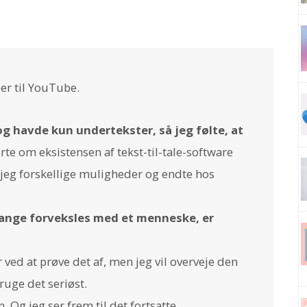
er til YouTube.
og havde kun undertekster, så jeg følte, at
rte om eksistensen af tekst-til-tale-software
 jeg forskellige muligheder og endte hos
gange forveksles med et menneske, er
 ved at prøve det af, men jeg vil overveje den
ruge det seriøst.
 Og jeg ser frem til det fortsatte