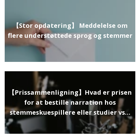
【Stor opdatering】 Meddelelse om
flere understøttede sprog og stemmer
【Prissammenligning】Hvad er prisen
for at bestille narration hos
stemmeskuespillere eller studier vs…