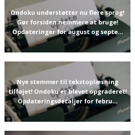
Ondoku understøtter nu flere sprog!
Gør forsiden nemmere at bruge!
Opdateringer for august og septe…
Nye stemmer til tekstoplæsning
tilføjet! Ondoku er blevet opgraderet!
Opdateringsdetaljer for febru…