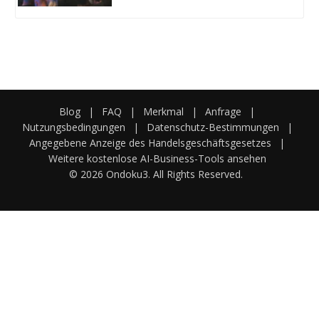
Blog
|
FAQ
|
Merkmal
|
Anfrage
|
Nutzungsbedingungen
|
Datenschutz-Bestimmungen
|
Angegebene Anzeige des Handelsgeschäftsgesetzes
|
Weitere kostenlose AI-Business-Tools ansehen
© 2026 Ondoku3. All Rights Reserved.