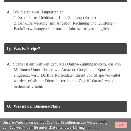
Wir bieten zwei Hauptarten an:
1. Kreditkarte, Debitkarte, Link-Zahlung (Stripe)
2. Banküberweisung (mit Angebot, Rechnung und Quittung)
Banküberweisungen sind nur bei Jahresverträgen möglich.
Was ist Stripe?
Stripe ist ein weltweit genutztes Online-Zahlungssystem, das von
Millionen Unternehmen wie Amazon, Google und Spotify
eingesetzt wird. Da Ihre Kartendaten direkt von Stripe verwaltet
werden, erhält der Dienstleister keinen Zugriff darauf, was die
Sicherheit erhöht.
Was ist der Business-Plan?
Dieser Plan befreit von bestimmten Verboten und erlaubt die
Unsere Website verwendet Cookies, Einzelheiten zur Verwendung
OK
von Cookies finden Sie unter
„Datenschutzerklärung“
.
Einbettung in Produkte, die Nutzung in Medien, für