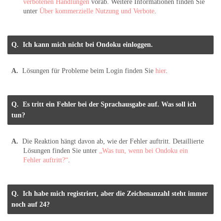
verbotenen Handlungen
vorab. Weitere Informationen finden Sie
unter
Über kommerzielle Nutzung und Verbote
.
Ich kann mich nicht bei Ondoku einloggen.
Lösungen für Probleme beim Login finden Sie
hier
.
Es tritt ein Fehler bei der Sprachausgabe auf. Was soll ich
tun?
Die Reaktion hängt davon ab, wie der Fehler auftritt. Detaillierte
Lösungen finden Sie unter
„Was tun, wenn bei Ondoku ein
Fehler auftritt?“
.
Ich habe mich registriert, aber die Zeichenanzahl steht immer
noch auf 24?