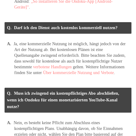
Android:
„So installieren Sie die Ondoku-App [Android-
Geräte]“
.
Darf ich den Dienst auch kostenlos kommerziell nutzen?
Ja, eine kommerzielle Nutzung ist möglich, hängt jedoch von der
Art der Nutzung ab. Bei kostenlosen Plänen ist eine
Quellenangabe zwingend erforderlich. Bitte beachten Sie zudem,
dass sowohl für kostenlose als auch für kostenpflichtige Nutzer
bestimmte
verbotene Handlungen
gelten. Weitere Informationen
finden Sie unter
Über kommerzielle Nutzung und Verbote
.
Muss ich zwingend ein kostenpflichtiges Abo abschließen,
wenn ich Ondoku für einen monetarisierten YouTube-Kanal
nutze?
Nein, es besteht keine Pflicht zum Abschluss eines
kostenpflichtigen Plans. Unabhängig davon, ob Sie Einnahmen
erzielen oder nicht, wählen Sie den Plan bitte basierend auf der