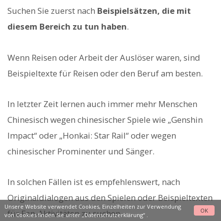
Suchen Sie zuerst nach
Beispielsätzen, die mit
diesem Bereich zu tun haben
.
Wenn Reisen oder Arbeit der Auslöser waren, sind
Beispieltexte für Reisen oder den Beruf am besten.
In letzter Zeit lernen auch immer mehr Menschen
Chinesisch wegen chinesischer Spiele wie „Genshin
Impact“ oder „Honkai: Star Rail“ oder wegen
chinesischer Prominenter und Sänger.
In solchen Fällen ist es empfehlenswert, nach
Originaldialogen aus den Spielen oder Beispieltexten
Unsere Website verwendet Cookies, Einzelheiten zur Verwendung
OK
für Fan-Aktivitäten zu suchen.
von Cookies finden Sie unter
„Datenschutzerklärung“
.