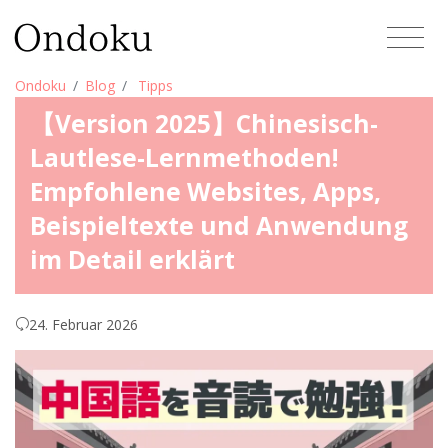
Ondoku
Blog
Tipps
【Version 2025】Chinesisch-
Lautlese-Lernmethoden!
Empfohlene Websites, Apps,
Beispieltexte und Anwendung
im Detail erklärt
24. Februar 2026