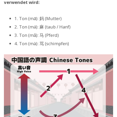
verwendet wird:
1. Ton (mā): 妈 (Mutter)
2. Ton (má): 麻 (taub / Hanf)
3. Ton (mǎ): 马 (Pferd)
4. Ton (mà): 骂 (schimpfen)