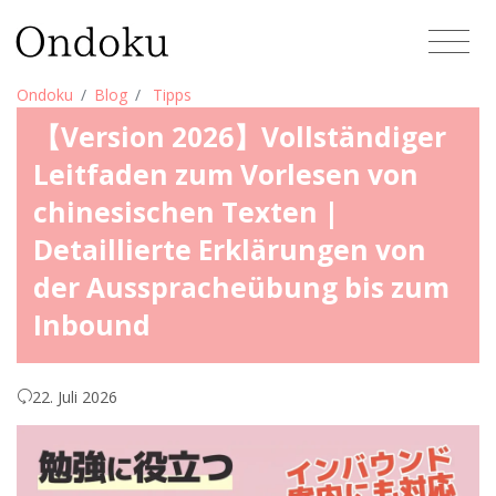
Ondoku
Blog
Tipps
【Version 2026】Vollständiger
Leitfaden zum Vorlesen von
chinesischen Texten |
Detaillierte Erklärungen von
der Ausspracheübung bis zum
Inbound
22. Juli 2026