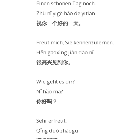
Einen schönen Tag noch.
Zhù nǐ yīgè hǎo de yītiān
祝你一个好的一天。
Freut mich, Sie kennenzulernen.
Hěn gāoxìng jiàn dào nǐ
很高兴见到你。
Wie geht es dir?
Nǐ hǎo ma?
你好吗？
Sehr erfreut.
Qǐng duō zhàogu