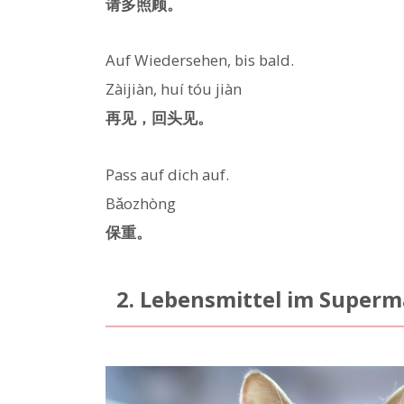
请多照顾。
Auf Wiedersehen, bis bald.
Zàijiàn, huí tóu jiàn
再见，回头见。
Pass auf dich auf.
Bǎozhòng
保重。
2. Lebensmittel im Super