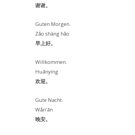
谢谢。
Guten Morgen.
Zǎo shàng hǎo
早上好。
Willkommen.
Huānyíng
欢迎。
Gute Nacht.
Wǎn'ān
晚安。