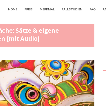
HOME
PREIS
MERKMAL
FALLSTUDIEN
FAQ
A
äche: Sätze & eigene
en [mit Audio]