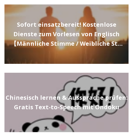
Sofort einsatzbereit! Kostenlose
Dienste zum Vorlesen von Englisch
【Männliche Stimme / Weibliche St…
Chinesisch lernen & Aussprache prüfen:
Gratis Text-to-Speech mit Ondoku