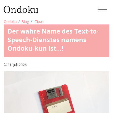
Ondoku
Blog
Tipps
Der wahre Name des Text-to-
Speech-Dienstes namens
Ondoku-kun ist…!
21. Juli 2026