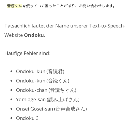
Tatsächlich lautet der Name unserer Text-to-Speech-
Website
Ondoku
.
Häufige Fehler sind:
Ondoku-kun (音読君)
Ondoku-kun (音読くん)
Ondoku-chan (音読ちゃん)
Yomiage-san (読み上げさん)
Onsei Gosei-san (音声合成さん)
Ondoku 3