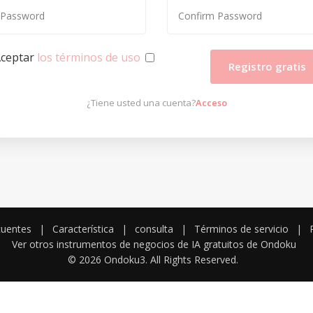
ceptar
los términos de uso
Registro gratis
¿Tiene usted una cuenta?
Acceso
cuentes
|
Característica
|
consulta
|
Términos de servicio
|
Ver otros instrumentos de negocios de IA gratuitos de Ondoku
© 2026 Ondoku3. All Rights Reserved.