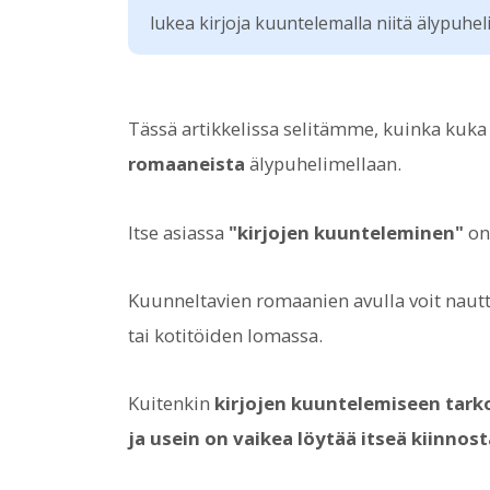
lukea kirjoja kuuntelemalla niitä älypuhel
Tässä artikkelissa selitämme, kuinka kuka 
romaaneista
älypuhelimellaan.
Itse asiassa
"kirjojen kuunteleminen"
on 
Kuunneltavien romaanien avulla voit nautt
tai kotitöiden lomassa.
Kuitenkin
kirjojen kuuntelemiseen tarko
ja usein on vaikea löytää itseä kiinnost