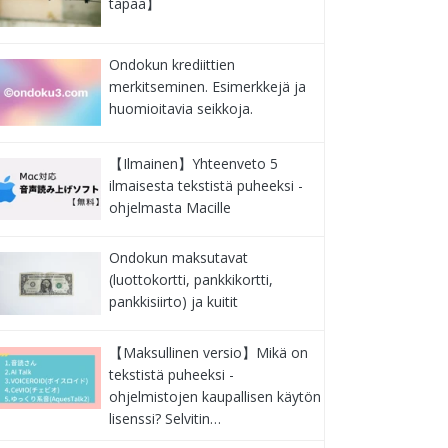
tapaa】
Ondokun krediittien
merkitseminen. Esimerkkejä ja
huomioitavia seikkoja.
【Ilmainen】Yhteenveto 5
ilmaisesta tekstistä puheeksi -
ohjelmasta Macille
Ondokun maksutavat
(luottokortti, pankkikortti,
pankkisiirto) ja kuitit
【Maksullinen versio】Mikä on
tekstistä puheeksi -
ohjelmistojen kaupallisen käytön
lisenssi? Selvitin…