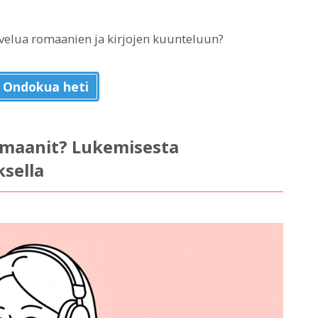
lvelua romaanien ja kirjojen kuunteluun?
e Ondokua heti
omaanit? Lukemisesta
ksella