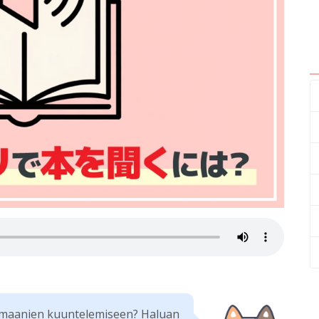
omaanien kuuntelemiseen? Haluan