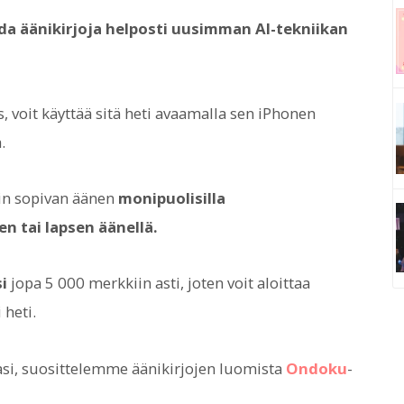
da äänikirjoja helposti uusimman AI-tekniikan
, voit käyttää sitä heti avaamalla sen iPhonen
.
iin sopivan äänen
monipuolisilla
n tai lapsen äänellä.
i
jopa 5 000 merkkiin asti, joten voit aloittaa
heti.
lasi, suosittelemme äänikirjojen luomista
Ondoku
-