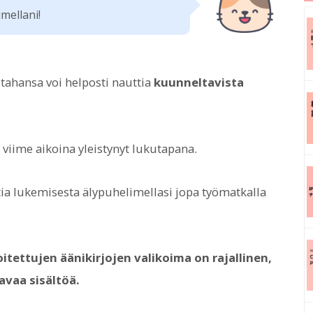
imellani!
tahansa voi helposti nauttia
kuunneltavista
viime aikoina yleistynyt lukutapana.
ia lukemisesta älypuhelimellasi jopa työmatkalla
itettujen äänikirjojen valikoima on rajallinen,
avaa sisältöä.