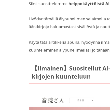
Siksi suosittelemme
helppokäyttöistä AI
Hyödyntämällä älypuhelimen selaimella to
äänikirjoja haluamastasi sisällöstä ja nau
Käytä tätä artikkelia apuna, hyödynnä ilmai
kuunteleminen älypuhelimellasi jo tänään
【Ilmainen】Suositellut AI
kirjojen kuunteluun