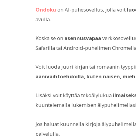
Ondoku
on AI-puhesovellus, jolla voit
luo
avulla.
Koska se on
asennusvapaa
verkkosovellus
Safarilla tai Android-puhelimen Chromella
Voit luoda juuri kirjan tai romaanin tyypp
äänivaihtoehdoilla, kuten naisen, miehe
Lisäksi voit käyttää tekoälylukua
ilmaiseks
kuuntelemalla lukemisen älypuhelimellasi 
Jos haluat kuunnella kirjoja älypuhelimel
palvelulla.