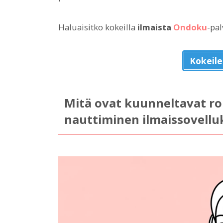
Haluaisitko kokeilla
ilmaista
Ondoku
-pa
Kokeil
Mitä ovat kuunneltavat r
nauttiminen ilmaissovellu