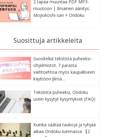
2 tapaa muuntaa PDF MP3-
muotoon | Ilmainen äänitys:
Mojiokoshi-san × Ondoku
Suosittuja artikkeleita
Suositellut tekstistä puheeksi -
ohjelmistot. 7 parasta
vaihtoehtoa myös kaupalliseen
käyttöön [ilma…
Tekstistä puheeksi, Ondoku
usein kysytyt kysymykset (FAQ)
Kuinka säätää taukoja ja tyhjää
aikaa Ondoku-luennassa 【2