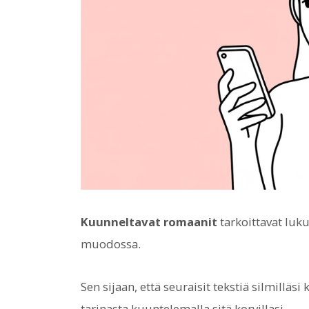
Kuunneltavat romaanit
tarkoittavat luk
muodossa.
Sen sijaan, että seuraisit tekstiä silmilläsi
tarinasta kuuntelemalla sitä korvillasi.