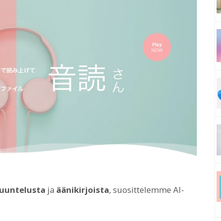
uuntelusta
ja
äänikirjoista
, suosittelemme AI-