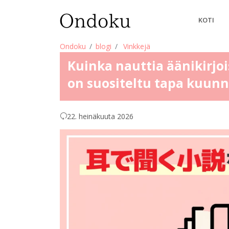
KOTI
Ondoku
blogi
Vinkkejä
Kuinka nauttia äänikirjoi
on suositeltu tapa kuunne
22. heinäkuuta 2026