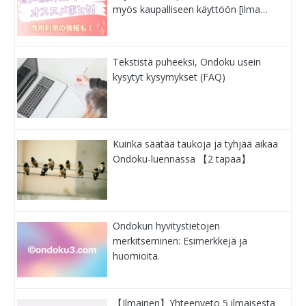
myös kaupalliseen käyttöön [ilma…
Tekstistä puheeksi, Ondoku usein
kysytyt kysymykset (FAQ)
Kuinka säätää taukoja ja tyhjää aikaa
Ondoku-luennassa 【2 tapaa】
Ondokun hyvitystietojen
merkitseminen: Esimerkkejä ja
huomioita.
【Ilmainen】Yhteenveto 5 ilmaisesta