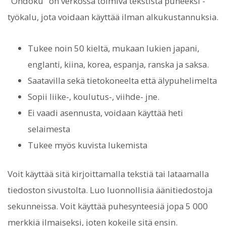
"Ondoku" on verkossa toimiva tekstistä puheeksi -
työkalu, jota voidaan käyttää ilman alkukustannuksia.
Tukee noin 50 kieltä, mukaan lukien japani,
englanti, kiina, korea, espanja, ranska ja saksa.
Saatavilla sekä tietokoneelta että älypuhelimelta
Sopii liike-, koulutus-, viihde- jne.
Ei vaadi asennusta, voidaan käyttää heti
selaimesta
Tukee myös kuvista lukemista
Voit käyttää sitä kirjoittamalla tekstiä tai lataamalla
tiedoston sivustolta. Luo luonnollisia äänitiedostoja
sekunneissa. Voit käyttää puhesynteesiä jopa 5 000
merkkiä ilmaiseksi, joten kokeile sitä ensin.