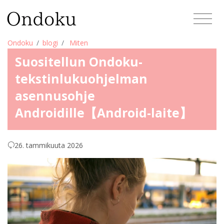
Ondoku
blogi
Miten
Suositellun Ondoku-
tekstinlukuohjelman
asennusohje
Androidille【Android-laite】
26. tammikuuta 2026