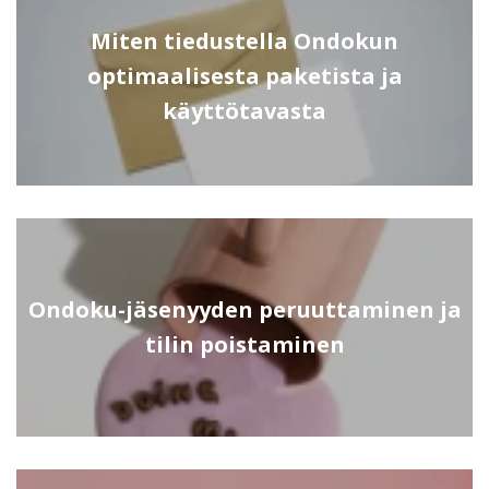
Miten tiedustella Ondokun
optimaalisesta paketista ja
käyttötavasta
Ondoku-jäsenyyden peruuttaminen ja
tilin poistaminen