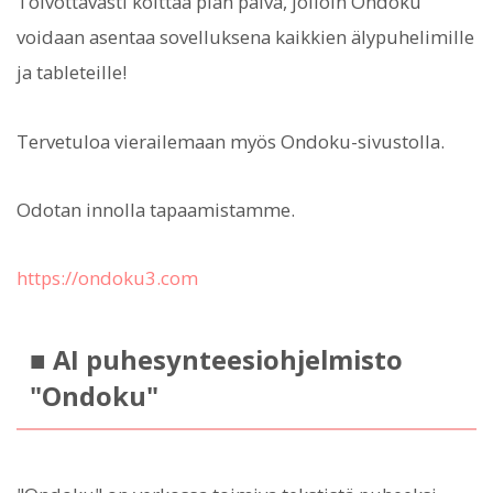
Toivottavasti koittaa pian päivä, jolloin Ondoku
voidaan asentaa sovelluksena kaikkien älypuhelimille
ja tableteille!
Tervetuloa vierailemaan myös Ondoku-sivustolla.
Odotan innolla tapaamistamme.
https://ondoku3.com
■ AI puhesynteesiohjelmisto
"Ondoku"