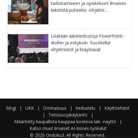
tarkistamiseen ja opiskeluun! Ilmaisen
tekstistä puheeksi -ohjelmi…
Lisätään äänitiedostoja PowerPoint-
dioihin ja esityksiin. Suositellut
ohjelmistot ja lisäystavat
blogi
|
UKK
|
Ominaisuus
|
tiedustelu
|
Käyttöehdot
|
Tietosuojakäytäntö
|
Määritetty kaupallista kauppaa koskeva laki -näyttö
|
Katso muut ilmaiset AI-bisnes-työkalut
© 2026 Ondoku3. All Rights Reserved.