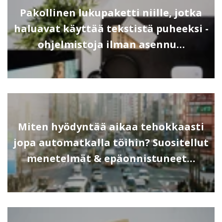
Pakollinen lukupaketti niille, jotka
haluavat käyttää tekstistä puheeksi -
ohjelmistoja ilman asennu…
Miten hyödyntää aikaa tehokkaasti
jopa automatkalla töihin? Suositellut
menetelmät & epäonnistuneet…