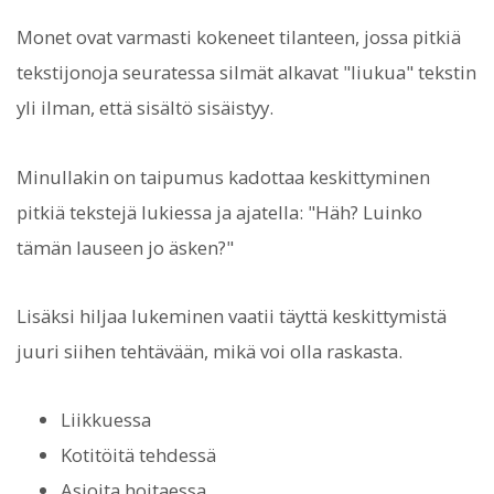
Monet ovat varmasti kokeneet tilanteen, jossa pitkiä
tekstijonoja seuratessa silmät alkavat "liukua" tekstin
yli ilman, että sisältö sisäistyy.
Minullakin on taipumus kadottaa keskittyminen
pitkiä tekstejä lukiessa ja ajatella: "Häh? Luinko
tämän lauseen jo äsken?"
Lisäksi hiljaa lukeminen vaatii täyttä keskittymistä
juuri siihen tehtävään, mikä voi olla raskasta.
Liikkuessa
Kotitöitä tehdessä
Asioita hoitaessa