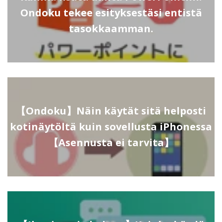
Ondoku tekee esityksestäsi entistä
tasokkaamman.
【Ondoku】Näin käytät sitä helposti
kotinäytöltä kuin sovellusta iPhonessa
【Asennusta ei tarvita】