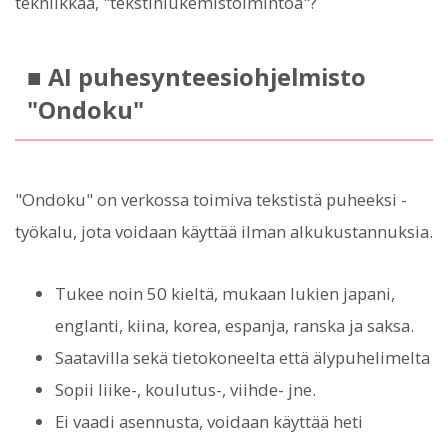
tekniikkaa, "tekstinlukemistoimintoa"?
■ AI puhesynteesiohjelmisto
"Ondoku"
"Ondoku" on verkossa toimiva tekstistä puheeksi -
työkalu, jota voidaan käyttää ilman alkukustannuksia.
Tukee noin 50 kieltä, mukaan lukien japani,
englanti, kiina, korea, espanja, ranska ja saksa.
Saatavilla sekä tietokoneelta että älypuhelimelta
Sopii liike-, koulutus-, viihde- jne.
Ei vaadi asennusta, voidaan käyttää heti