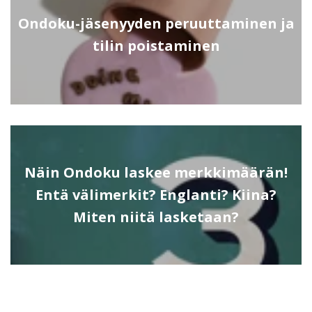
Ondoku-jäsenyyden peruuttaminen ja
tilin poistaminen
Näin Ondoku laskee merkkimäärän!
Entä välimerkit? Englanti? Kiina?
Miten niitä lasketaan?