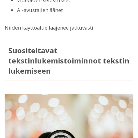
Videoiden selostukset
AI-avustajien äänet
Niiden käyttöalue laajenee jatkuvasti.
Suositeltavat
tekstinlukemistoiminnot tekstin
lukemiseen