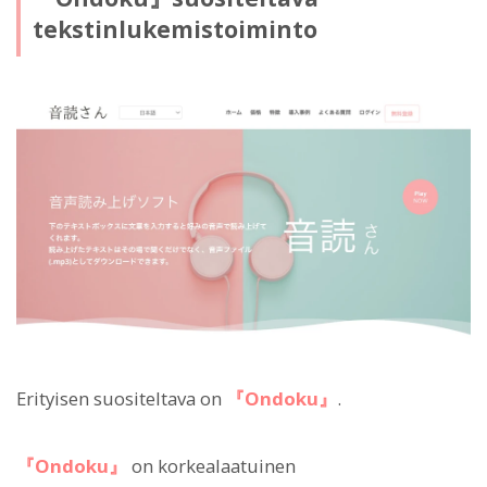
tekstinlukemistoiminto
Erityisen suositeltava on
『Ondoku』
.
『Ondoku』
on korkealaatuinen