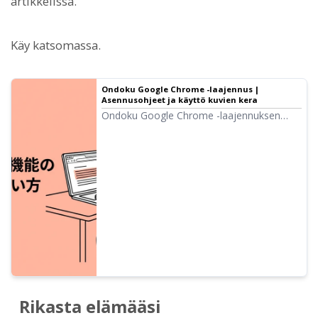
artikkelissa.
Käy katsomassa.
Ondoku Google Chrome -laajennus |
Asennusohjeet ja käyttö kuvien kera
Ondoku Google Chrome -laajennuksen
avulla voit lukea valitun kohdan
verkkosivulta heti. Selitämme
asennusprosessin, pääsykoodin asetukset,
pikanäppäimet ja äänenvaihdon kuvien
kera.
Rikasta elämääsi