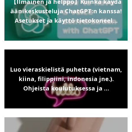
【Ilmainen ja helppo】Kuinka käydä
äänikeskusteluja ChatGPT:n kanssa!
Asetukset ja käyttö tietokoneel…
Luo vieraskielistä puhetta (vietnam,
kiina, filippiini, indonesia jne.).
Ohjeista koulutuksessa ja …