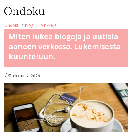
Ondoku
blogi
Vinkkejä
Miten lukea blogeja ja uutisia
ääneen verkossa. Lukemisesta
kuunteluun.
7. elokuuta 2026