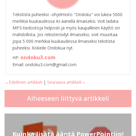
Tekstistä puheeksi -ohjelmisto "Ondoku" voi lukea 5000
merkkiä kuukaudessa AI-äänellä ilmaiseksi. Voit ladata
MP3-tiedostoja helposti ja myös kaupallinen käyttö on
mahdollista. Jos rekisteröidyt ilmaiseksi, voit muuntaa
jopa 5 000 merkkiä kuukaudessa ilmaiseksi tekstistä
puheeksi. Kokeile Ondokua nyt.
ondoku3.com
HP:
Email: ondoku3.com@gmail.com
←Edellinen artikkeli
|
Seuraava artikkeli→
Aiheeseen liittyvä artikkeli
Kuinka lisätä ääntä PowerPointiin!