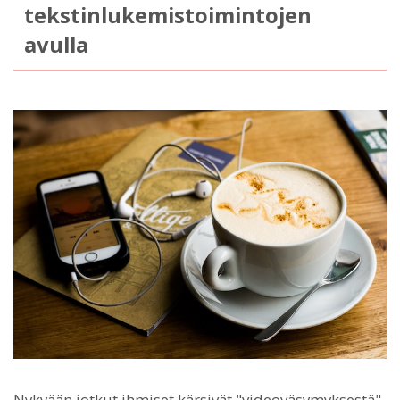
tekstinlukemistoimintojen
avulla
Nykyään jotkut ihmiset kärsivät "videoväsymyksestä"