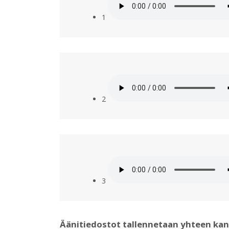
1
2
3
Äänitiedostot tallennetaan yhteen kan