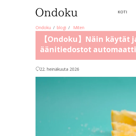
KOTI
Ondoku
blogi
Miten
【Ondoku】Näin käytät jak
äänitiedostot automaattis
22. heinäkuuta 2026