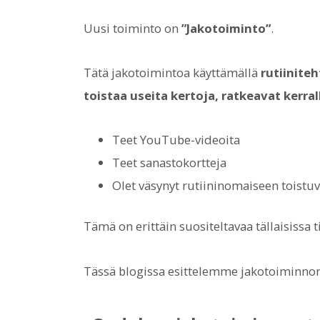
Uusi toiminto on
”Jakotoiminto”
.
Tätä jakotoimintoa käyttämällä
rutiiniteh
toistaa useita kertoja, ratkeavat kerral
Teet YouTube-videoita
Teet sanastokortteja
Olet väsynyt rutiininomaiseen toistu
Tämä on erittäin suositeltavaa tällaisissa t
Tässä blogissa esittelemme jakotoiminnon 