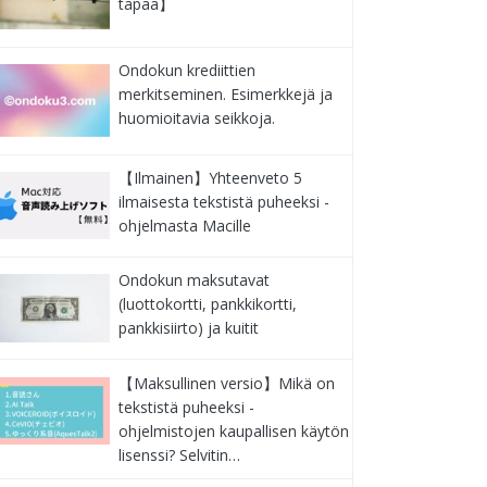
tapaa】
Ondokun krediittien
merkitseminen. Esimerkkejä ja
huomioitavia seikkoja.
【Ilmainen】Yhteenveto 5
ilmaisesta tekstistä puheeksi -
ohjelmasta Macille
Ondokun maksutavat
(luottokortti, pankkikortti,
pankkisiirto) ja kuitit
【Maksullinen versio】Mikä on
tekstistä puheeksi -
ohjelmistojen kaupallisen käytön
lisenssi? Selvitin…