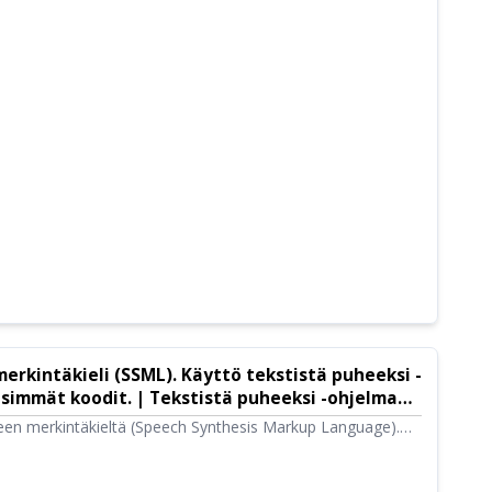
erkintäkieli (SSML). Käyttö tekstistä puheeksi -
eisimmät koodit. | Tekstistä puheeksi -ohjelma
een merkintäkieltä (Speech Synthesis Markup Language).
koodia voit hallita Ondokun puhetta entistä tarkemmin.
sityiskohtaisesti, miten SSML:ää käytetään Ondokussa.