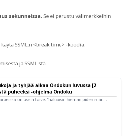
uus sekunneissa.
Se ei perustu välimerkkeihin
, käytä SSML:n <break time> -koodia.
misestä ja SSML:stä.
koja ja tyhjää aikaa Ondokun luvussa [2
istä puheeksi -ohjelma Ondoku
arpeissa on usein toive: ”haluaisin hieman pidemmän
ätää taukoja, on olemassa kaksi tapaa: 1. välimerkit ja 2.