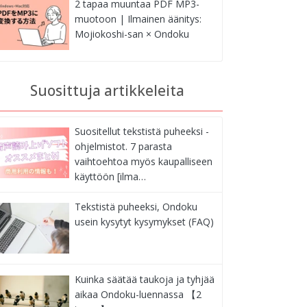
2 tapaa muuntaa PDF MP3-
muotoon | Ilmainen äänitys:
Mojiokoshi-san × Ondoku
Suosittuja artikkeleita
Suositellut tekstistä puheeksi -
ohjelmistot. 7 parasta
vaihtoehtoa myös kaupalliseen
käyttöön [ilma…
Tekstistä puheeksi, Ondoku
usein kysytyt kysymykset (FAQ)
Kuinka säätää taukoja ja tyhjää
aikaa Ondoku-luennassa 【2