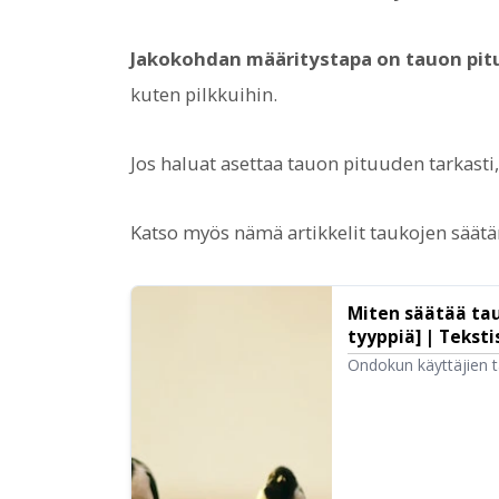
Jakokohdan määritystapa on tauon pit
kuten pilkkuihin.
Jos haluat asettaa tauon pituuden tarkasti
Katso myös nämä artikkelit taukojen säätä
Miten säätää tau
tyyppiä] | Tekst
Ondokun käyttäjien t
tauon”. Jos haluat sä
SSML.