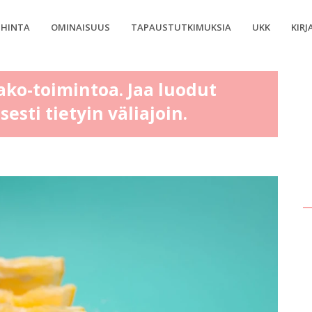
HINTA
OMINAISUUS
TAPAUSTUTKIMUKSIA
UKK
KIRJ
o-toimintoa. Jaa luodut
esti tietyin väliajoin.