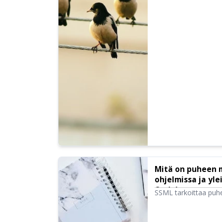
Mitä on puheen m
ohjelmissa ja yl
Ondoku
SSML tarkoittaa puh
Kirjoittamalla SSML-
Esittelemme tässä yk