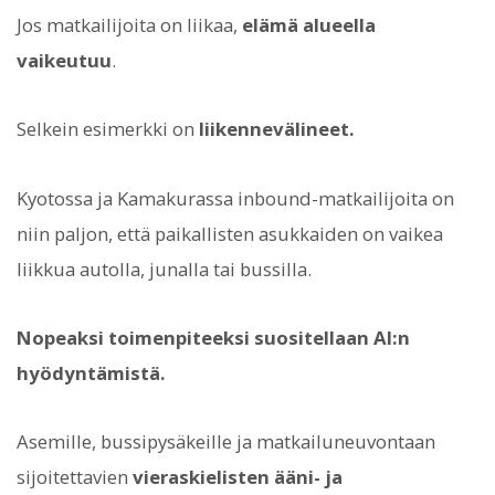
Jos matkailijoita on liikaa,
elämä alueella
vaikeutuu
.
Selkein esimerkki on
liikennevälineet.
Kyotossa ja Kamakurassa inbound-matkailijoita on
niin paljon, että paikallisten asukkaiden on vaikea
liikkua autolla, junalla tai bussilla.
Nopeaksi toimenpiteeksi suositellaan AI:n
hyödyntämistä.
Asemille, bussipysäkeille ja matkailuneuvontaan
sijoitettavien
vieraskielisten ääni- ja