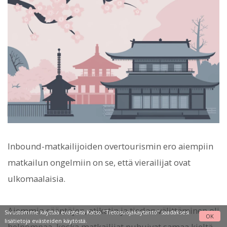
Inbound-matkailijoiden overtourismin ero aiempiin
matkailun ongelmiin on se, että vierailijat ovat
ulkomaalaisia.
Aiemmin sääntöjen, etiketin ja tiedon välittäminen oli
Sivustomme käyttää evästeitä Katso
"Tietosuojakäytäntö"
saadaksesi
OK
lisätietoja evästeiden käytöstä.
helpompaa, koska matkailijat puhuivat samaa kieltä.