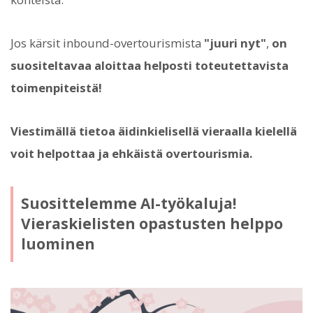
Jos kärsit inbound-overtourismista
"juuri nyt"
,
on
suositeltavaa aloittaa helposti toteutettavista
toimenpiteistä!
Viestimällä tietoa äidinkielisellä vieraalla kielellä
voit helpottaa ja ehkäistä overtourismia.
Suosittelemme AI-työkaluja!
Vieraskielisten opastusten helppo
luominen