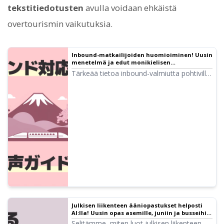
tekstitiedotusten
avulla voidaan ehkäistä
overtourismin vaikutuksia.
Inbound-matkailijoiden huomioiminen! Uusin
menetelmä ja edut monikielisen
opastusäänen luomiseen ilmaiseksi
Tärkeää tietoa inbound-valmiutta pohtiville
kulttuurikohteille! Täydellinen opas
monikielisen opastusäänen luomiseen
uusimmalla AI:lla. Selitämme kaiken
maksuttomista korea- ja kiina-
vaihtoehdoista vinkkeihin ongelmien
välttämiseksi.
Julkisen liikenteen ääniopastukset helposti
AI:lla! Uusin opas asemille, juniin ja busseihin
inbound-valmiudesta esteettömyyteen
Selitämme, miten luot julkisen liikenteen