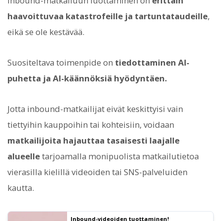
inbound-matkailuun luottaminen on
erittäin
haavoittuvaa katastrofeille ja tartuntataudeille
,
eikä se ole kestävää.
Suositeltava toimenpide on
tiedottaminen AI-
puhetta ja AI-käännöksiä hyödyntäen.
Jotta inbound-matkailijat eivät keskittyisi vain
tiettyihin kauppoihin tai kohteisiin, voidaan
matkailijoita hajauttaa tasaisesti laajalle
alueelle
tarjoamalla monipuolista matkailutietoa
vierasilla kielillä videoiden tai SNS-palveluiden
kautta.
Inbound-videoiden tuottaminen!