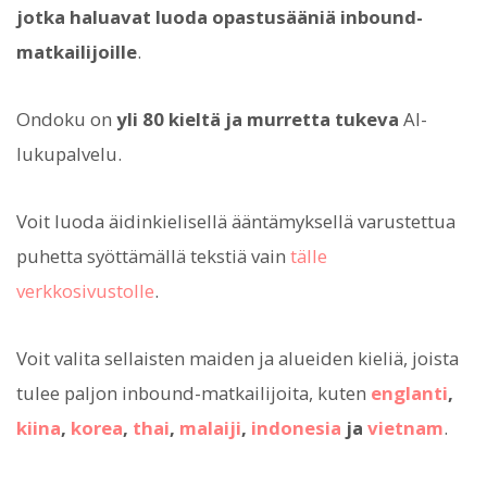
jotka haluavat luoda opastusääniä inbound-
matkailijoille
.
Ondoku on
yli 80 kieltä ja murretta tukeva
AI-
lukupalvelu.
Voit luoda äidinkielisellä ääntämyksellä varustettua
puhetta syöttämällä tekstiä vain
tälle
verkkosivustolle
.
Voit valita sellaisten maiden ja alueiden kieliä, joista
tulee paljon inbound-matkailijoita, kuten
englanti
,
kiina
,
korea
,
thai
,
malaiji
,
indonesia
ja
vietnam
.