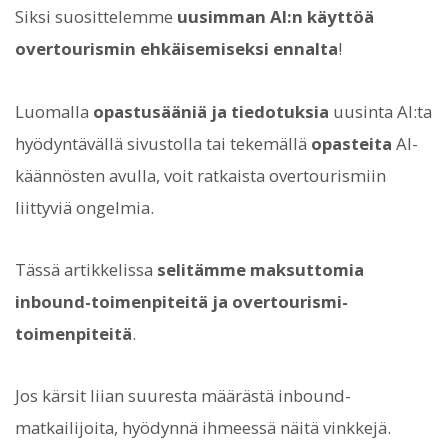
Siksi suosittelemme
uusimman AI:n käyttöä
overtourismin ehkäisemiseksi ennalta
!
Luomalla
opastusääniä ja tiedotuksia
uusinta AI:ta
hyödyntävällä sivustolla tai tekemällä
opasteita
AI-
käännösten avulla, voit ratkaista overtourismiin
liittyviä ongelmia.
Tässä artikkelissa
selitämme maksuttomia
inbound-toimenpiteitä ja overtourismi-
toimenpiteitä
.
Jos kärsit liian suuresta määrästä inbound-
matkailijoita, hyödynnä ihmeessä näitä vinkkejä.