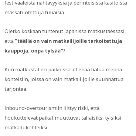
festivaaleista nähtävyyksiä ja perinteisistä käsitöistä
massatuotettuja tuliaisia.
Oletko koskaan tuntenut Japanissa matkustaessasi,
että
"täällä on vain matkailijoille tarkoitettuja
kauppoja, onpa tylsää"
?
Kun matkustat eri paikoissa, et enää halua mennä
kohteisiin, joissa on vain matkailijoille suunnattua
tarjontaa.
Inbound-overtourismiin liittyy riski, että
houkuttelevat paikat muuttuvat tällaisiksi tylsiksi
matkailukohteiksi.