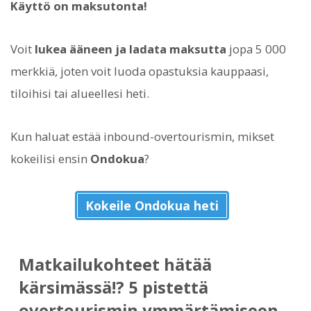
Käyttö on maksutonta!
Voit
lukea ääneen ja ladata maksutta
jopa 5 000
merkkiä, joten voit luoda opastuksia kauppaasi,
tiloihisi tai alueellesi heti.
Kun haluat estää inbound-overtourismin, mikset
kokeilisi ensin
Ondokua
?
Kokeile Ondokua heti
Matkailukohteet hätää
kärsimässä!? 5 pistettä
overtourismin ymmärtämiseen