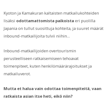
Kyoton ja Kamakuran kaltaisten matkailukohteiden
lisäksi
odottamattomista paikoista
eri puolilla
Japania on tullut suosittuja kohteita, ja suuret määrät
inbound-matkailijoita tulvii niihin...
Inbound-matkailijoiden overtourismin
perusteelliseen ratkaisemiseen tehoavat
toimenpiteet, kuten henkilömäärärajoitukset ja
matkailuverot.
Mutta et halua vain odottaa toimenpiteitä, vaan
ratkaista asian itse heti, eikö niin?