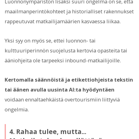
Luonnonympäristön lisäksi suuri ongelma on se, että
maailmanperintökohteet ja historialliset rakennukset
rappeutuvat matkailijamäärien kasvaessa liikaa.
Yksi syy on myös se, ettei luonnon- tai
kulttuuriperinnön suojelusta kertovia opasteita tai
ääniohjeita ole tarpeeksi inbound-matkailijoille.
Kertomalla säännöistä ja etikettiohjeista tekstin
tai äänen avulla uusinta AI:ta hyödyntäen
voidaan ennaltaehkäistä overtourismiin liittyviä
ongelmia.
4. Rahaa tulee, mutta...