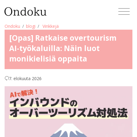
Ondoku
blogi
Vinkkejä
[Opas] Ratkaise overtourism
AI-työkaluilla: Näin luot
monikielisiä oppaita
7. elokuuta 2026