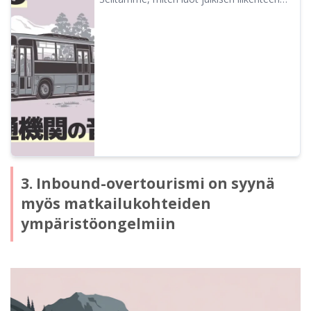
ääniopastukset helposti AI-teknologialla.
Ammattilaistasoinen äänenlaatu
mahdollistaa esteettömyyden ja inbound-
valmiuden. Vähennä käyttökustannuksia
merkittävästi uusimmalla maksuttomalla
AI-lukupalvelulla.
3. Inbound-overtourismi on syynä
myös matkailukohteiden
ympäristöongelmiin