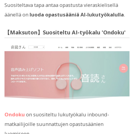
Suositeltava tapa antaa opastusta vieraskielisellä
äänellä on
luoda opastusääniä AI-lukutyökalulla
.
【Maksuton】Suositeltu AI-työkalu 'Ondoku'
Ondoku
on suositeltu lukutyökalu inbound-
matkailijoille suunnattujen opastusäänien
luomiseen.