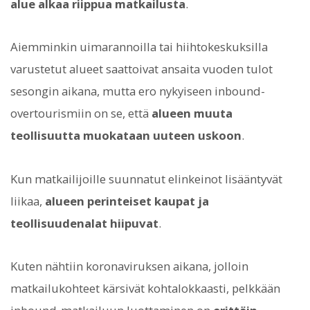
alue alkaa riippua matkailusta
.
Aiemminkin uimarannoilla tai hiihtokeskuksilla
varustetut alueet saattoivat ansaita vuoden tulot
sesongin aikana, mutta ero nykyiseen inbound-
overtourismiin on se, että
alueen muuta
teollisuutta muokataan uuteen uskoon
.
Kun matkailijoille suunnatut elinkeinot lisääntyvät
liikaa,
alueen perinteiset kaupat ja
teollisuudenalat hiipuvat
.
Kuten nähtiin koronaviruksen aikana, jolloin
matkailukohteet kärsivät kohtalokkaasti, pelkkään