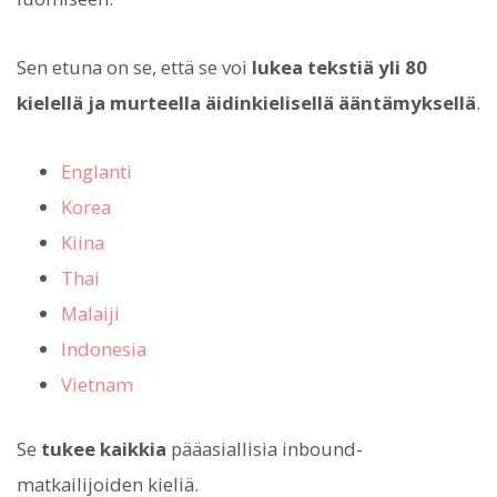
Sen etuna on se, että se voi
lukea tekstiä yli 80
kielellä ja murteella äidinkielisellä ääntämyksellä
.
Englanti
Korea
Kiina
Thai
Malaiji
Indonesia
Vietnam
Se
tukee kaikkia
pääasiallisia inbound-
matkailijoiden kieliä.