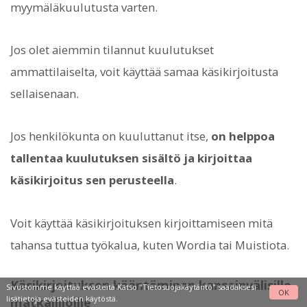
myymäläkuulutusta varten.
Jos olet aiemmin tilannut kuulutukset
ammattilaiselta, voit käyttää samaa käsikirjoitusta
sellaisenaan.
Jos henkilökunta on kuuluttanut itse,
on helppoa
tallentaa kuulutuksen sisältö ja kirjoittaa
käsikirjoitus sen perusteella
.
Voit käyttää käsikirjoituksen kirjoittamiseen mitä
tahansa tuttua työkalua, kuten Wordia tai Muistiota.
Käsikirjoituksen kääntäminen kansainvälisille
Sivustomme käyttää evästeitä Katso
"Tietosuojakäytäntö"
saadaksesi
OK
lisätietoja evästeiden käytöstä.
matkailijoille