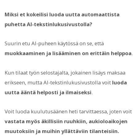
Miksi et kokeilisi luoda uutta automaattista
puhetta AI-tekstinlukusivustolla?
Suurin etu AI-puheen käytössä on se, että
muokkaaminen ja lisääminen on erittäin helppoa
.
Kun tilaat työn selostajalta, jokainen lisäys maksaa
erikseen, mutta AI-tekstinlukusivustolla voit
luoda
uutta ääntä helposti ja ilmaiseksi
.
Voit luoda kuulutusäänen heti tarvittaessa, joten voit
vastata myös äkillisiin ruuhkiin, aukioloaikojen
muutoksiin ja muihin yllättäviin tilanteisiin.