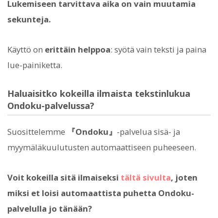
Lukemiseen tarvittava aika on vain muutamia
sekunteja.
Käyttö on
erittäin helppoa
: syötä vain teksti ja paina
lue-painiketta.
Haluaisitko kokeilla ilmaista tekstinlukua
Ondoku-palvelussa?
Suosittelemme
『Ondoku』
-palvelua sisä- ja
myymäläkuulutusten automaattiseen puheeseen.
Voit kokeilla sitä ilmaiseksi
tältä sivulta
, joten
miksi et loisi automaattista puhetta Ondoku-
palvelulla jo tänään?