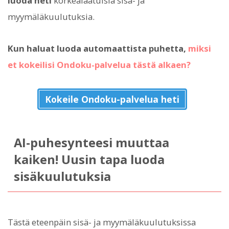
luoda heti
korkealaatuisia sisä- ja
myymäläkuulutuksia.
Kun haluat luoda automaattista puhetta,
miksi
et kokeilisi Ondoku-palvelua tästä alkaen?
Kokeile Ondoku-palvelua heti
AI-puhesynteesi muuttaa
kaiken! Uusin tapa luoda
sisäkuulutuksia
Tästä eteenpäin sisä- ja myymäläkuulutuksissa