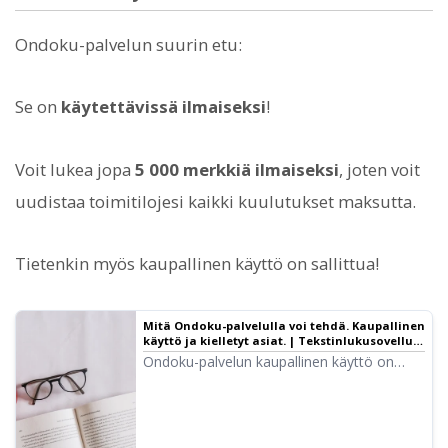
Ondoku-palvelun suurin etu:
Se on
käytettävissä ilmaiseksi
!
Voit lukea jopa
5 000 merkkiä ilmaiseksi
, joten voit
uudistaa toimitilojesi kaikki kuulutukset maksutta.
Tietenkin myös kaupallinen käyttö on sallittua!
Mitä Ondoku-palvelulla voi tehdä. Kaupallinen
käyttö ja kielletyt asiat. | Tekstinlukusovellus
Ondoku
Ondoku-palvelun kaupallinen käyttö on
mahdollista. Käyttö suoraan tai
epäsuoraan taloudellisen hyödyn
tavoittelemiseksi katsotaan kaupalliseksi
käytöksi riippumatta siitä, onko kyseessä