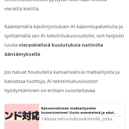
vierailla kielillä.
Kääntämällä käsikirjoituksen AI-käännöspalvelulla ja
syöttämällä sen AI-tekstinlukusivustolle, voit helposti
luoda
vieraskielisiä kuulutuksia natiivilla
ääntämyksellä
.
Jos haluat houkutella kansainvälisiä matkailijoita ja
kasvattaa tuottoja, AI-tekstinlukusivuston
hyödyntäminen on erittäin suositeltavaa.
Kansainvälisten matkailijoiden
huomioiminen! Uusin menetelmä ja edut
monikielisen opasäänen luomiseen ilmaiseksi
Tärkeää tietoa kulttuurikohteille, jotka
| Tekstinlukusovellus Ondoku
pohtivat kansainvälisten kävijöiden