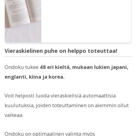
yksityishenkilö vai yritys. Huomaathan
kuitenkin, että Ondoku-palvelussa on
määritelty kiellettyjä toimintoja. Tässä
artikkelissa kerromme, mitä Ondoku-
palvelulla saa ja ei saa tehdä.
Vieraskielinen puhe on helppo toteuttaa!
Ondoku tukee
48 eri kieltä, mukaan lukien japani,
englanti, kiina ja korea.
Voit helposti luoda vieraskielisiä automaattisia
kuulutuksia, joiden toteuttaminen on aiemmin ollut
vaikeaa.
Ondoku on optimaalinen valinta myös