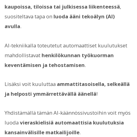
kaupoissa, tiloissa tai julkisessa liikenteessä
,
suositeltava tapa on
luoda ääni tekoälyn (AI)
avulla
.
AI-tekniikalla toteutetut automaattiset kuulutukset
mahdollistavat
henkilökunnan työkuorman
keventämisen ja tehostamisen
.
Lisäksi voit kuuluttaa
ammattitasoisella, selkeällä
ja helposti ymmärrettävällä äänellä
!
Yhdistämällä tämän AI-käännössivustoihin voit myös
luoda
vieraskielisiä automaattisia kuulutuksia
kansainvälisille matkailijoille
.