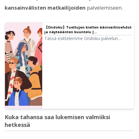
kansainvälisten matkailijoiden
palvelemiseen.
【Ondoku】Tuettujen kielten äänivaihtoehdot
ja näyteäänten kuuntelu |
Tekstinlukusovellus Ondoku
Tässä esittelemme Ondoku-palvelun
tukemat kielet ja näyteäänet.
Kuka tahansa saa lukemisen valmiiksi
hetkessä