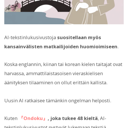
AI-tekstinlukusivustoja
suositellaan myös
kansainvälisten matkailijoiden huomioimiseen
.
Koska englannin, kiinan tai korean kielen taitajat ovat
harvassa, ammattilaistasoisen vieraskielisen
äänityksen tilaaminen on ollut erittäin kallista.
Uusin AI ratkaisee tämänkin ongelman helposti.
Kuten
『Ondoku』
, joka tukee 48 kieltä
, AI-
tekstinlukusivustot pystyvät lukemaan tekstiä