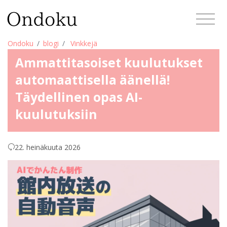
Ondoku
blogi
Vinkkejä
Ammattitasoiset kuulutukset
automaattisella äänellä!
Täydellinen opas AI-
kuulutuksiin
22. heinäkuuta 2026