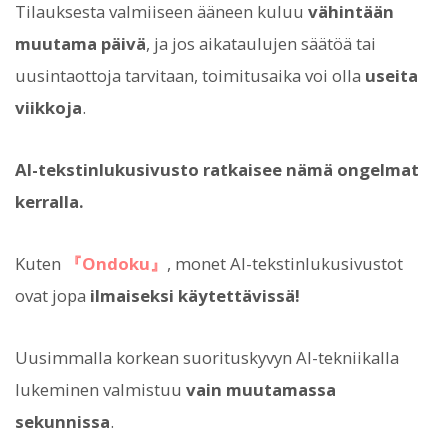
Tilauksesta valmiiseen ääneen kuluu
vähintään
muutama päivä
, ja jos aikataulujen säätöä tai
uusintaottoja tarvitaan, toimitusaika voi olla
useita
viikkoja
.
AI-tekstinlukusivusto ratkaisee nämä ongelmat
kerralla.
Kuten
『Ondoku』
, monet AI-tekstinlukusivustot
ovat jopa
ilmaiseksi käytettävissä!
Uusimmalla korkean suorituskyvyn AI-tekniikalla
lukeminen valmistuu
vain muutamassa
sekunnissa
.