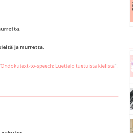
murretta
.
kieltä ja murretta
.
”
Ondokutext-to-speech: Luettelo tuetuista kielistä
”.
 puhujaa
.