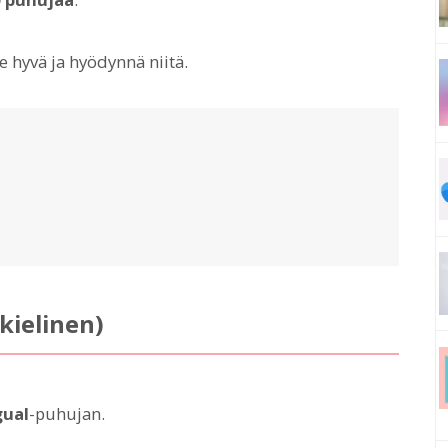
le hyvä ja hyödynnä niitä.
kielinen)
gual
-puhujan.