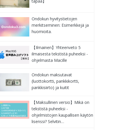
tapaa】
Ondokun hyvitystietojen
merkitseminen: Esimerkkejä ja
huomioita.
【Ilmainen】Yhteenveto 5
ilmaisesta tekstistä puheeksi -
ohjelmasta Macille
Ondokun maksutavat
(luottokortti, pankkikortti,
pankkisiirto) ja kuitit
【Maksullinen versio】Mikä on
tekstistä puheeksi -
ohjelmistojen kaupallisen käytön
lisenssi? Selvitin…