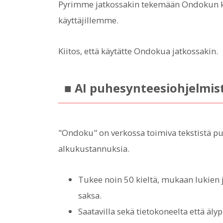
Pyrimme jatkossakin tekemään Ondokun kä
käyttäjillemme.
Kiitos, että käytätte Ondokua jatkossakin.
■ AI puhesynteesiohjelmi
"Ondoku" on verkossa toimiva tekstistä pu
alkukustannuksia.
Tukee noin 50 kieltä, mukaan lukien ja
saksa.
Saatavilla sekä tietokoneelta että äly