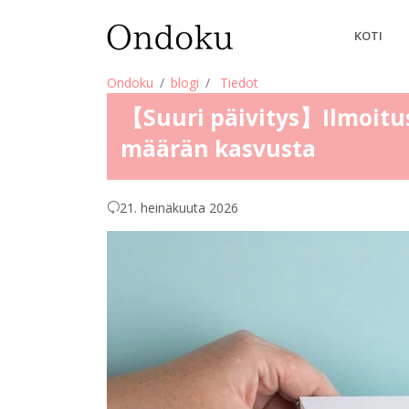
KOTI
Ondoku
blogi
Tiedot
【Suuri päivitys】Ilmoitus
määrän kasvusta
21. heinäkuuta 2026