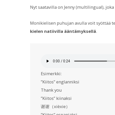
Nyt saatavilla on Jenny (multilingual), joka
Monikielisen puhujan avulla voit syöttää teks
kielen natiivilla ääntämyksellä
.
Esimerkki:
”Kiitos” englanniksi
Thank you
”Kiitos” kiinaksi
谢谢（xièxie）
”Kiitos” espanjaksi