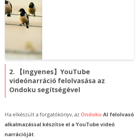
beállítására két módszer létezik: 1.
írásjelek, 2. SSML.
2. 【Ingyenes】YouTube
videónarráció felolvasása az
Ondoku segítségével
Ha elkészült a forgatókönyv, az
Ondoku
AI felolvasó
alkalmazással készítse el a YouTube videó
narrációját
.