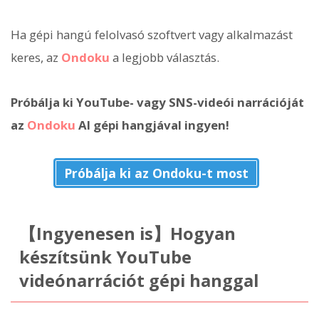
Ha gépi hangú felolvasó szoftvert vagy alkalmazást
keres, az
Ondoku
a legjobb választás.
Próbálja ki YouTube- vagy SNS-videói narrációját
az
Ondoku
AI gépi hangjával ingyen!
Próbálja ki az Ondoku-t most
【Ingyenesen is】Hogyan
készítsünk YouTube
videónarrációt gépi hanggal