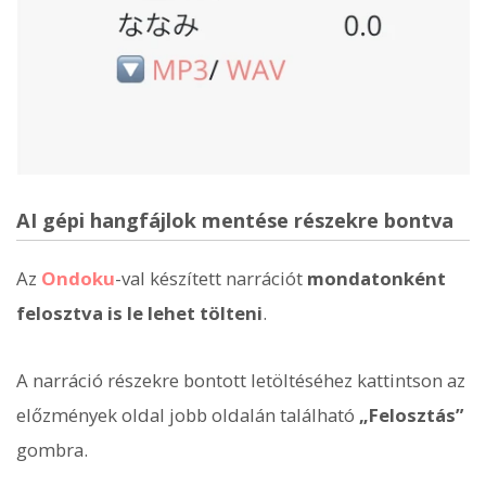
AI gépi hangfájlok mentése részekre bontva
Az
Ondoku
-val készített narrációt
mondatonként
felosztva is le lehet tölteni
.
A narráció részekre bontott letöltéséhez kattintson az
előzmények oldal jobb oldalán található
„Felosztás”
gombra.