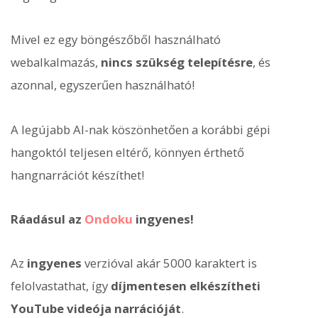
Mivel ez egy böngészőből használható
webalkalmazás,
nincs szükség telepítésre
, és
azonnal, egyszerűen használható!
A legújabb AI-nak köszönhetően a korábbi gépi
hangoktól teljesen eltérő, könnyen érthető
hangnarrációt készíthet!
Ráadásul az
Ondoku
ingyenes!
Az
ingyenes
verzióval akár 5000 karaktert is
felolvastathat, így
díjmentesen elkészítheti
YouTube videója narrációját
.