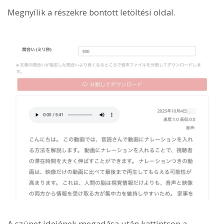
Megnyílik a részekre bontott letöltési oldal.
A szünet idejének megadása után kattintson a