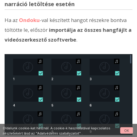
narráció letöltése esetén
Ha az
Ondoku
-val készített hangot részekre bontva
töltötte le, először
importálja az összes hangfájlt a
videószerkesztő szoftverbe
.
Oldalunk cookie-kat használ. A cookie-k használatával kapcsolatos
OK
részletekért lásd az
"Adatvédelmi szabályzatot"
.