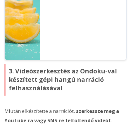
meghatározott időközönként, és ezek
különálló fájlként való letöltését. Ebben a
blogban részletesen bemutatjuk a funkció
használatát.
3. Videószerkesztés az Ondoku-val
készített gépi hangú narráció
felhasználásával
Miután elkészítette a narrációt,
szerkessze meg a
YouTube-ra vagy SNS-re feltöltendő videót
.