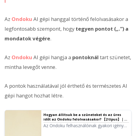
Az
Ondoku
AI gépi hanggal történő felolvasásakor a
legfontosabb szempont, hogy
tegyen pontot („.”) a
mondatok végére
.
Az
Ondoku
AI gépi hangja a
pontoknál
tart szünetet,
mintha levegőt venne.
A pontok használatával jól érthető és természetes AI
gépi hangot hozhat létre.
Hogyan állítsuk be a szüneteket és az üres
időt az Ondoku felolvasásakor? 【2 típus】｜
Ondoku szövegfelolvasó szoftver
Az Ondoku felhasználóinak gyakori igénye
a szünetek hosszabbítása. A szünetek