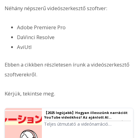
Néhány népszerű videószerkesztő szoftver:
Adobe Premiere Pro
DaVinci Resolve
AviUtl
Ebben a cikkben részletesen írunk a videószerkesztő
szoftverekről.
Kérjük, tekintse meg.
【2025 legújabb】Hogyan illesszünk narrációt
YouTube videókhoz! Az ajánlott AI
alkalmazásoktól a felvételi módszerekig｜
Teljes útmutató a videónarráció
Ondoku szövegfelolvasó szoftver
készítéséhez! Az ingyenes AI
alkalmazásoktól a fizetős szoftverekig