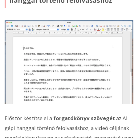
hanggal történő felolvasáshoz
Először készítse el a
forgatókönyv szövegét
az AI
gépi hanggal történő felolvasáshoz, a videó céljának
megfelelően (legyen az szórakoztató, magyarázó vagy