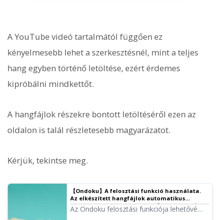
A YouTube videó tartalmától függően ez
kényelmesebb lehet a szerkesztésnél, mint a teljes
hang egyben történő letöltése, ezért érdemes
kipróbálni mindkettőt.
A hangfájlok részekre bontott letöltéséről ezen az
oldalon is talál részletesebb magyarázatot.
Kérjük, tekintse meg.
【Ondoku】A felosztási funkció használata.
Az elkészített hangfájlok automatikus
felosztása meghatározott időközönként.｜
Az Ondoku felosztási funkciója lehetővé
Ondoku szövegfelolvasó szoftver
teszi a már elkészített hang felosztását