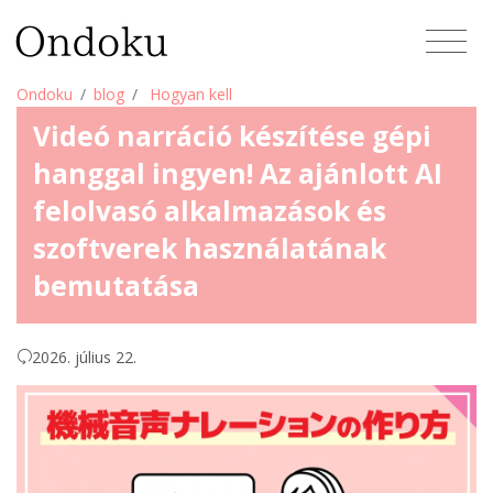
Ondoku
blog
Hogyan kell
Videó narráció készítése gépi
hanggal ingyen! Az ajánlott AI
felolvasó alkalmazások és
szoftverek használatának
bemutatása
2026. július 22.