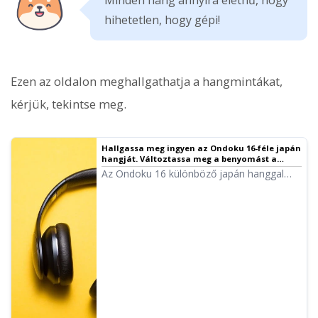
hihetetlen, hogy gépi!
Ezen az oldalon meghallgathatja a hangmintákat,
kérjük, tekintse meg.
Hallgassa meg ingyen az Ondoku 16-féle japán
hangját. Változtassa meg a benyomást a
hangmagasság állításával｜Ondoku
Az Ondoku 16 különböző japán hanggal
szövegfelolvasó szoftver
rendelkezik. Természetesen férfi és női
hangok is elérhetőek. Lehetővé tettük a 8
leggyakrabban használt japán hang,
valamint azok különböző hangmagasságú
változatainak meghallgatását.