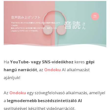
Ha
YouTube- vagy SNS-videókhoz
keres
gépi
hangú narrációt
, az
Ondoku
AI alkalmazást
ajánljuk!
Az
Ondoku
egy szövegfelolvasó alkalmazás, amellyel
a
legmodernebb beszédszintetizáló AI
segítségével készíthet videónarrációt.