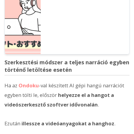
bemutatjuk az 5 legjobb eszközt és a
gyártási folyamatot. Ideális YouTube,
TikTok és Instagram videókhoz.
Szerkesztési módszer a teljes narráció egyben
történő letöltése esetén
Ha az
Ondoku
-val készített AI gépi hangú narrációt
egyben tölti le, először
helyezze el a hangot a
videószerkesztő szoftver idővonalán
.
Ezután
illessze a videóanyagokat a hanghoz
.