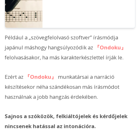
Például a „szövegfelolvasó szoftver” írásmódja
japánul máshogy hangsúlyozódik az
『Ondoku』
felolvasásakor, ha más karakterkészlettel írják le.
Ezért az
『Ondoku』
munkatársai a narráció
készítésekor néha szándékosan más írásmódot
használnak a jobb hangzás érdekében.
Sajnos a szóközök, felkiáltójelek és kérdőjelek
nincsenek hatással az intonációra.