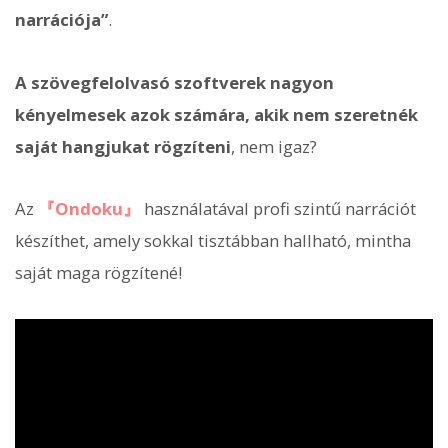
narrációja”
.
A szövegfelolvasó szoftverek nagyon
kényelmesek azok számára, akik nem szeretnék
saját hangjukat rögzíteni
, nem igaz?
Az
『Ondoku』
használatával profi szintű narrációt
készíthet, amely sokkal tisztábban hallható, mintha
saját maga rögzítené!