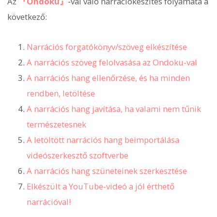
Az
『Ondoku』
-val való narrációkészítés folyamata a
következő:
Narrációs forgatókönyv/szöveg elkészítése
A narrációs szöveg felolvasása az Ondoku-val
A narrációs hang ellenőrzése, és ha minden
rendben, letöltése
A narrációs hang javítása, ha valami nem tűnik
természetesnek
A letöltött narrációs hang beimportálása
videószerkesztő szoftverbe
A narrációs hang szüneteinek szerkesztése
Elkészült a YouTube-videó a jól érthető
narrációval!