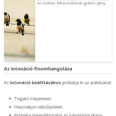
Az Ondoku felhasználóinak gyakori igénye
a „szeretnék egy kicsit hosszabb szünetet
hagyni”. A szünetek hosszának beállítására
kétféle módszer létezik: 1. írásjelek
használata, 2. SSML használata.
Az intonáció finomhangolása
Az
intonáció beállításához
próbálja ki az alábbiakat:
Tegyen írásjeleket.
Használjon idézőjeleket.
Próbálja megváltoztatni az írásmódot (Kanji,