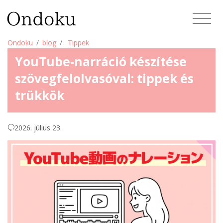
Ondoku
blog
Tippek
YouTube-narráció készítése
szövegfelolvasóval: tippek és
trükkök
2026. július 23.