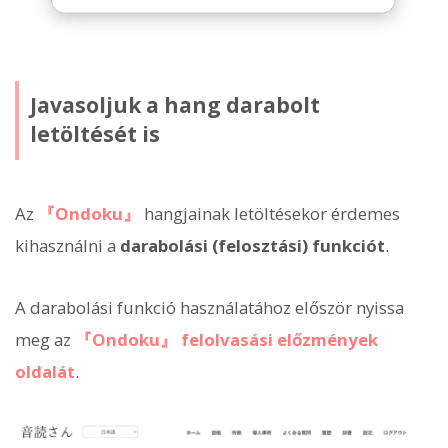
Javasoljuk a hang darabolt
letöltését is
Az
『Ondoku』
hangjainak letöltésekor érdemes
kihasználni a
darabolási (felosztási) funkciót
.
A darabolási funkció használatához először nyissa
meg az
『Ondoku』
felolvasási előzmények
oldalát
.