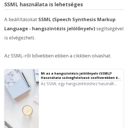
SSML használata is lehetséges
A beállításokat
SSML (Speech Synthesis Markup
Language - hangszintézis jelölőnyelv)
segítségével
is elvégezheti.
Az SSML-ről bővebben ebben a cikkben olvashat.
Mi az a hangszintézis jelölőnyelv (SSML)?
Használata szövegfelolvasó szoftverekben és
a legfontosabb kódok listája.
Az SSML egy hangszintézishez használt
jelölőnyelv. Az SSML kódok írásával még
jobban kontrollálhatja az Ondoku kiejtését.
Részletesen bemutatjuk, hogyan
használhatja az SSML-t az Ondoku-ban.