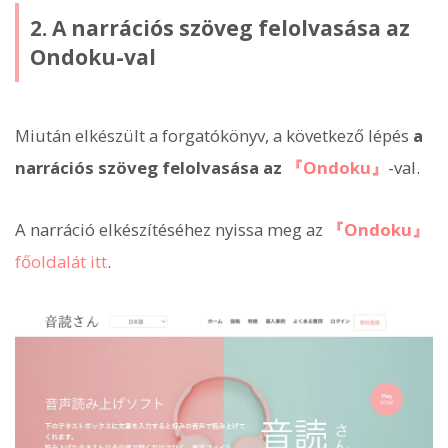
2. A narrációs szöveg felolvasása az
Ondoku-val
Miután elkészült a forgatókönyv, a következő lépés
a
narrációs szöveg felolvasása az
『Ondoku』
-val.
A narráció elkészítéséhez nyissa meg az
『Ondoku』
főoldalát itt
.