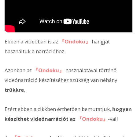
Ebben a videóban is az
『Ondoku』
hangját
használtuk a narrációhoz.
Azonban az
『Ondoku』
használatával történő
videónarráció készítéséhez szükség van néhány
trükkre
.
Ezért ebben a cikkben érthetően bemutatjuk,
hogyan
készíthet videónarrációt az
『Ondoku』
-val!