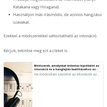
Katakana vagy Hiragana).
Használjon más írásmódú, de azonos hangzású
szavakat.
Ezekkel a módszerekkel változtatható az intonáció.
Kérjük, tekintse meg ezt a cikket is.
Módszerek, amelyeket érdemes kipróbálni az
intonáció és a hanglejtés beállításához az
Ondoku-ban
Ha módosítani szeretné az intonációt az
Ondoku-ban, a Hiragana, Katakana, Kanji,
ábécé és írásjelek variálásával bizonyos
mértékig befolyásolhatja a hangsúlyozást.