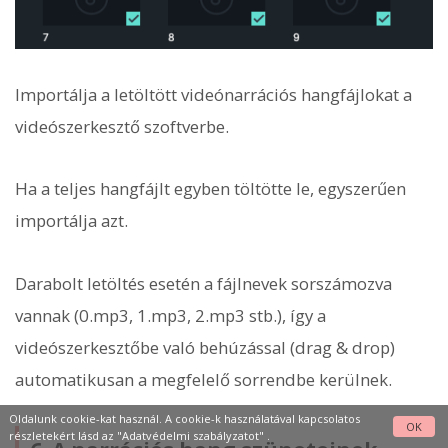
Importálja a letöltött videónarrációs hangfájlokat a
videószerkesztő szoftverbe.
Ha a teljes hangfájlt egyben töltötte le, egyszerűen
importálja azt.
Darabolt letöltés esetén a fájlnevek sorszámozva
vannak (0.mp3, 1.mp3, 2.mp3 stb.), így a
videószerkesztőbe való behúzással (drag & drop)
automatikusan a megfelelő sorrendbe kerülnek.
Oldalunk cookie-kat használ. A cookie-k használatával kapcsolatos
OK
részletekért lásd az
"Adatvédelmi szabályzatot"
.