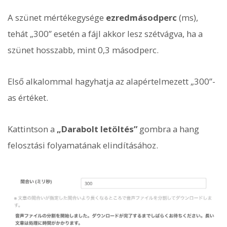
A szünet mértékegysége
ezredmásodperc
(ms),
tehát „300” esetén a fájl akkor lesz szétvágva, ha a
szünet hosszabb, mint 0,3 másodperc.
Első alkalommal hagyhatja az alapértelmezett „300”-
as értéket.
Kattintson a
„Darabolt letöltés”
gombra a hang
felosztási folyamatának elindításához.