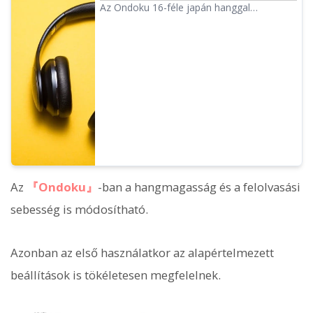
meg a benyomást a hangmagasság
Az Ondoku 16-féle japán hanggal
állításával.
rendelkezik. Természetesen férfi és női
hangok is elérhetőek. Lehetővé tettük a 8
leggyakrabban használt japán hang,
valamint azok különböző hangmagasságú
változatainak kipróbálását.
Az
『Ondoku』
-ban a hangmagasság és a felolvasási
sebesség is módosítható.
Azonban az első használatkor az alapértelmezett
beállítások is tökéletesen megfelelnek.