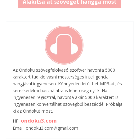
Alakítsa át szöveget hanggá most
Az Ondoku szövegfelolvasó szoftver havonta 5000
karaktert tud kiolvasni mesterséges intelligencia
hangjával ingyenesen. Könnyedén letölthet MP3-at, és
kereskedelmi használatra is lehetőség nyílik. Ha
ingyenesen regisztrál, havonta akár 5000 karaktert is
ingyenesen konvertálhat szövegből beszéddé. Próbálja
ki az Ondokut most.
ondoku3.com
HP:
Email: ondoku3.com@gmail.com