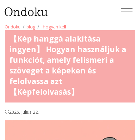
Ondoku
blog
Hogyan kell
【Kép hanggá alakítása
ingyen】 Hogyan használjuk a
funkciót, amely felismeri a
szöveget a képeken és
felolvassa azt
【Képfelolvasás】
2026. július 22.