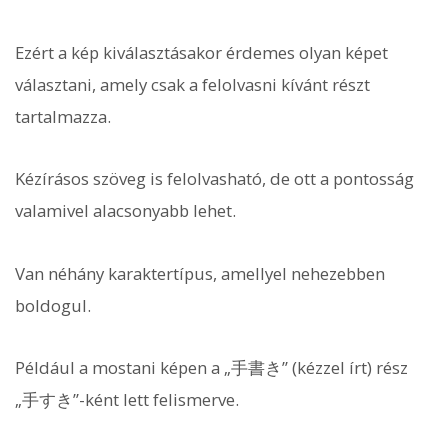
Ezért a kép kiválasztásakor érdemes olyan képet
választani, amely csak a felolvasni kívánt részt
tartalmazza.
Kézírásos szöveg is felolvasható, de ott a pontosság
valamivel alacsonyabb lehet.
Van néhány karaktertípus, amellyel nehezebben
boldogul.
Például a mostani képen a „手書き” (kézzel írt) rész
„手すき”-ként lett felismerve.