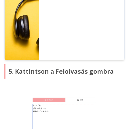
rendelkezik. Természetesen férfi és női
hangok is elérhetőek. Lehetővé tettük 8
gyakran használt japán hang, valamint
azok különböző hangmagasságú
változatainak kipróbálását.
5. Kattintson a Felolvasás gombra