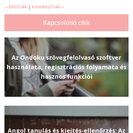
←Előző cikk
|
Következő cikk→
Kapcsolódó cikk
Az Ondoku szövegfelolvasó szoftver
használata, regisztrációs folyamata és
hasznos funkciói
Angol tanulás és kiejtés-ellenőrzés: Az