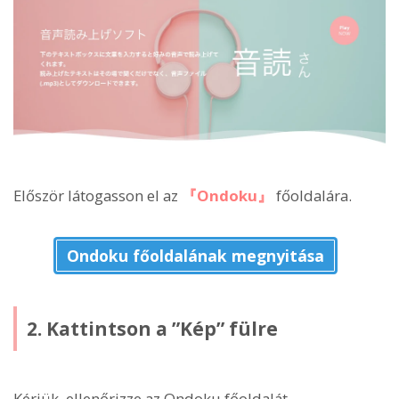
Először látogasson el az
『Ondoku』
főoldalára.
Ondoku főoldalának megnyitása
2. Kattintson a ”Kép” fülre
Kérjük, ellenőrizze az Ondoku főoldalát.