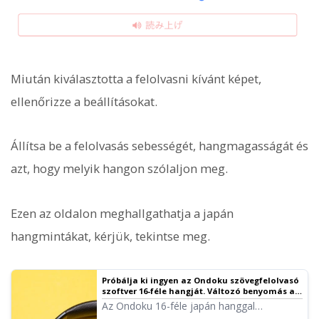
Miután kiválasztotta a felolvasni kívánt képet,
ellenőrizze a beállításokat.
Állítsa be a felolvasás sebességét, hangmagasságát és
azt, hogy melyik hangon szólaljon meg.
Ezen az oldalon meghallgathatja a japán
hangmintákat, kérjük, tekintse meg.
Próbálja ki ingyen az Ondoku szövegfelolvasó
szoftver 16-féle hangját. Változó benyomás a
hangmagasság állításával | Ondoku
Az Ondoku 16-féle japán hanggal
szövegfelolvasó szoftver