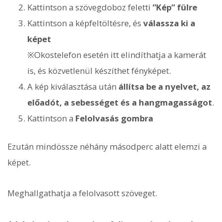
Kattintson a szövegdoboz feletti
”Kép” fülre
Kattintson a képfeltöltésre, és
válassza ki a
képet
※Okostelefon esetén itt elindíthatja a kamerát
is, és közvetlenül készíthet fényképet.
A kép kiválasztása után
állítsa be a nyelvet, az
előadót, a sebességet és a hangmagasságot
.
Kattintson a
Felolvasás gombra
Ezután mindössze néhány másodperc alatt elemzi a
képet.
Meghallgathatja a felolvasott szöveget.