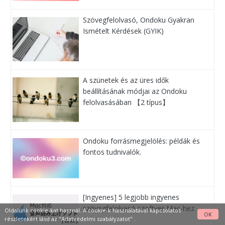
Szövegfelolvasó, Ondoku Gyakran
Ismételt Kérdések (GYIK)
A szünetek és az üres idők
beállításának módjai az Ondoku
felolvasásában 【2 típus】
Ondoku forrásmegjelölés: példák és
fontos tudnivalók.
[Ingyenes] 5 legjobb ingyenes
szövegfelolvasó szoftver Mac-hez
Oldalunk cookie-kat használ. A cookie-k használatával kapcsolatos
OK
részletekért lásd az
"Adatvédelmi szabályzatot"
.