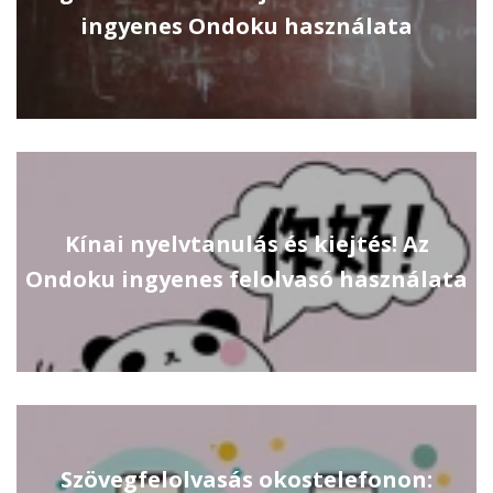
ingyenes Ondoku használata
Kínai nyelvtanulás és kiejtés! Az
Ondoku ingyenes felolvasó használata
Szövegfelolvasás okostelefonon: