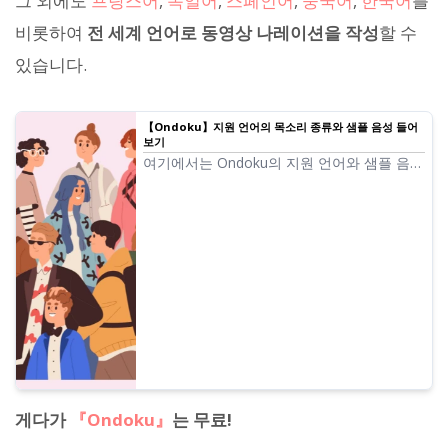
그 외에도
프랑스어
,
독일어
,
스페인어
,
중국어
,
한국어
를
비롯하여
전 세계 언어로 동영상 나레이션을 작성
할 수
있습니다.
【Ondoku】지원 언어의 목소리 종류와 샘플 음성 들어
보기
여기에서는 Ondoku의 지원 언어와 샘플 음성
에 대해 소개합니다.
게다가
『Ondoku』
는 무료!