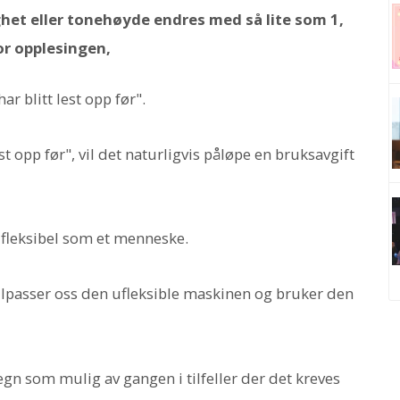
ghet eller tonehøyde endres med så lite som 1,
or opplesingen,
ar blitt lest opp før".
st opp før", vil det naturligvis påløpe en bruksavgift
 fleksibel som et menneske.
ilpasser oss den ufleksible maskinen og bruker den
egn som mulig av gangen i tilfeller der det kreves