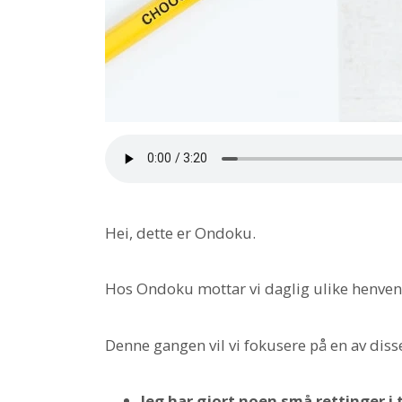
Hei, dette er Ondoku.
Hos Ondoku mottar vi daglig ulike henvend
Denne gangen vil vi fokusere på en av dis
Jeg har gjort noen små rettinger i 