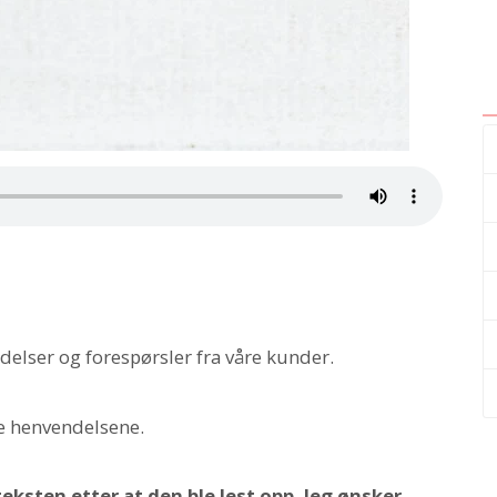
elser og forespørsler fra våre kunder.
se henvendelsene.
teksten etter at den ble lest opp. Jeg ønsker