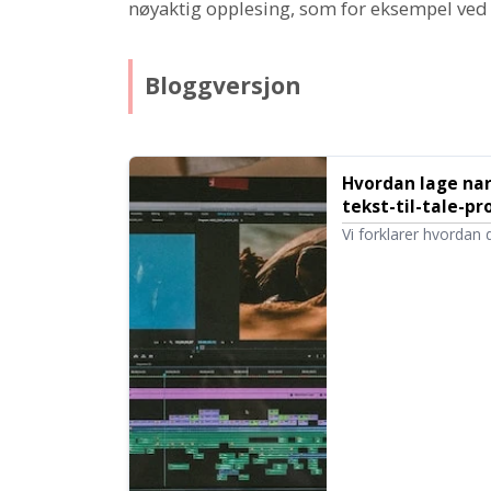
nøyaktig opplesing, som for eksempel ved
Bloggversjon
Hvordan lage nar
tekst-til-tale-pr
programvare On
Vi forklarer hvordan 
forklaring som dekke
justering av naturlig i
videoredigeringsprog
videoproduksjonen me