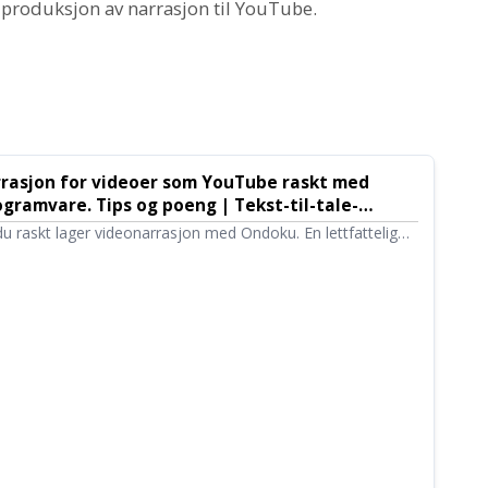
 produksjon av narrasjon til YouTube.
rasjon for videoer som YouTube raskt med
ogramvare. Tips og poeng | Tekst-til-tale-
doku
du raskt lager videonarrasjon med Ondoku. En lettfattelig
r alt fra hvordan du skriver manus, bruk av Ondoku,
ntonasjon, til tips for redigering i
ramvare. Et must for deg som vil effektivisere
d tekst-til-tale!