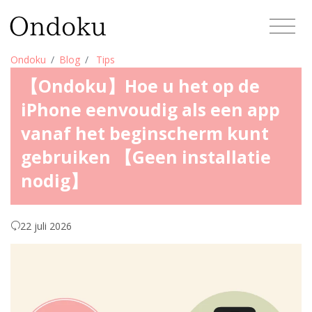
Ondoku
Blog
Tips
【Ondoku】Hoe u het op de
iPhone eenvoudig als een app
vanaf het beginscherm kunt
gebruiken 【Geen installatie
nodig】
22 juli 2026