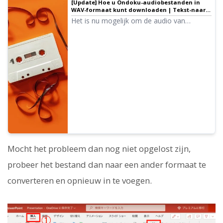
[Update] Hoe u Ondoku-audiobestanden in
WAV-formaat kunt downloaden | Tekst-naar-
spraak software Ondoku
Het is nu mogelijk om de audio van
Ondoku in WAV-formaat te downloaden! U
kunt echter niet in WAV-formaat
downloaden door simpelweg op de
normale manier te downloaden. We leggen
uit hoe u in WAV-formaat kunt downloaden
en hoe u het WAV-formaat kunt gebruiken.
Mocht het probleem dan nog niet opgelost zijn,
probeer het bestand dan naar een ander formaat te
converteren en opnieuw in te voegen.