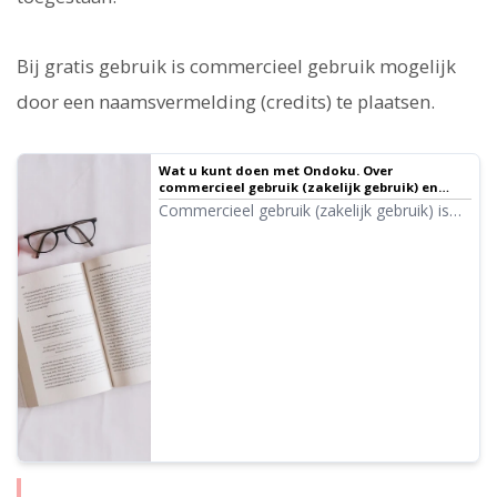
Bij gratis gebruik is commercieel gebruik mogelijk
door een naamsvermelding (credits) te plaatsen.
Wat u kunt doen met Ondoku. Over
commercieel gebruik (zakelijk gebruik) en
verboden handelingen. | Tekst-naar-spraak
Commercieel gebruik (zakelijk gebruik) is
software Ondoku
mogelijk bij Ondoku. Gebruik met het doel
om direct of indirect winst te maken, of u
nu een individu of een rechtspersoon bent,
is commercieel gebruik. Let echter op,
want Ondoku heeft bepaalde verboden
handelingen vastgesteld. In dit artikel
introduceren we wat wel en niet kan met
Ondoku.