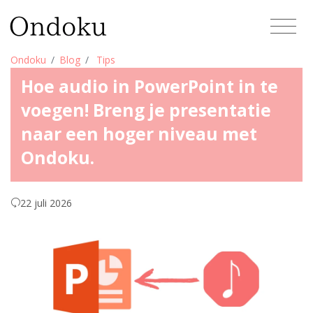
Ondoku
Blog
Tips
Hoe audio in PowerPoint in te
voegen! Breng je presentatie
naar een hoger niveau met
Ondoku.
22 juli 2026