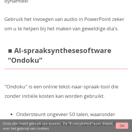
dynamiek!
Gebruik het invoegen van audio in PowerPoint zeker
om u te helpen bij het maken van geweldige dia's.
■ AI-spraaksynthesesoftware
“Ondoku”
"Ondoku" is een online tekst-naar-spraak-tool die
zonder initiële kosten kan worden gebruikt.
Ondersteunt ongeveer 50 talen, waaronder
Japans, Engels, Chinees, Koreaans, Spaans, Frans
Onze site maakt gebruik van cookies. Zie
"Privacybeleid"
voor details
OK
over het gebruik van cookies.