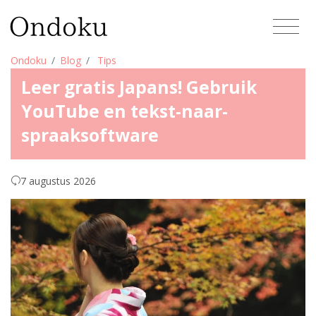
Ondoku
Blog
Tips
Leer gratis Japans! Gebruik
YouTube en tekst-naar-
spraaksoftware
7 augustus 2026