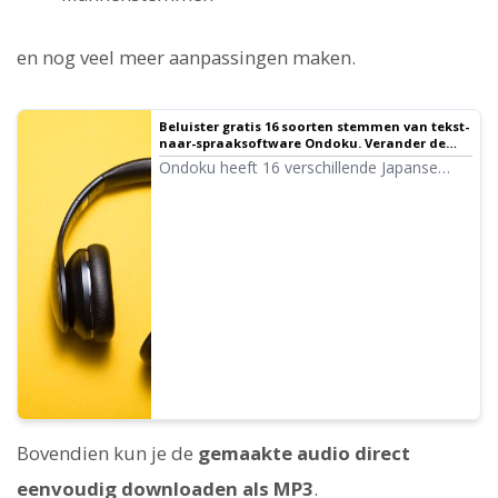
en nog veel meer aanpassingen maken.
Beluister gratis 16 soorten stemmen van tekst-
naar-spraaksoftware Ondoku. Verander de
indruk door de toonhoogte aan te passen.
Ondoku heeft 16 verschillende Japanse
stemmen. Natuurlijk zijn er zowel mannen-
als vrouwenstemmen beschikbaar. We
hebben het mogelijk gemaakt om 8
veelgebruikte Japanse stemmen te
beluisteren, evenals de stemmen wanneer
de toonhoogte wordt aangepast.
Bovendien kun je de
gemaakte audio direct
eenvoudig downloaden als MP3
.