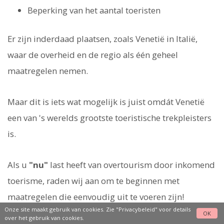
Beperking van het aantal toeristen
Er zijn inderdaad plaatsen, zoals Venetië in Italië,
waar de overheid en de regio als één geheel
maatregelen nemen.
Maar dit is iets wat mogelijk is juist omdát Venetië
een van 's werelds grootste toeristische trekpleisters
is.
Als u
"nu"
last heeft van overtourism door inkomend
toerisme, raden wij aan om te beginnen met
maatregelen die eenvoudig uit te voeren zijn!
Onze site maakt gebruik van cookies. Zie
"Privacybeleid"
voor details
OK
over het gebruik van cookies.