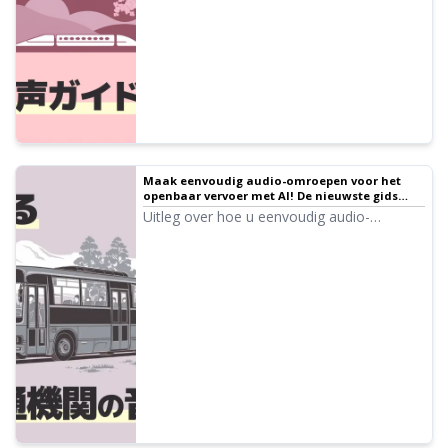
Chinees tot tips om problemen te
voorkomen.
Maak eenvoudig audio-omroepen voor het
openbaar vervoer met AI! De nieuwste gids
voor inkomend toerisme op stations, treinen
Uitleg over hoe u eenvoudig audio-
en bussen tot aan toegankelijkheid
omroepen voor het openbaar vervoer kunt
maken met AI-technologie. Met
geluidskwaliteit van professioneel niveau
voor toegankelijkheid en inkomend
toerisme. Verlaag de operationele kosten
aanzienlijk met de nieuwste AI-
voorleesdiensten die gratis gestart kunnen
worden.