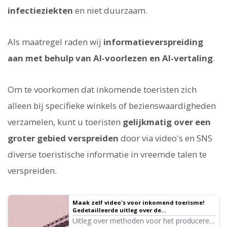
infectieziekten
en niet duurzaam.
Als maatregel raden wij
informatieverspreiding
aan met behulp van AI-voorlezen en AI-vertaling
.
Om te voorkomen dat inkomende toeristen zich
alleen bij specifieke winkels of bezienswaardigheden
verzamelen, kunt u toeristen
gelijkmatig over een
groter gebied verspreiden
door via video's en SNS
diverse toeristische informatie in vreemde talen te
verspreiden.
Maak zelf video's voor inkomend toerisme!
Gedetailleerde uitleg over de
productiemethode, van vertaling tot audio-
Uitleg over methoden voor het produceren
creatie