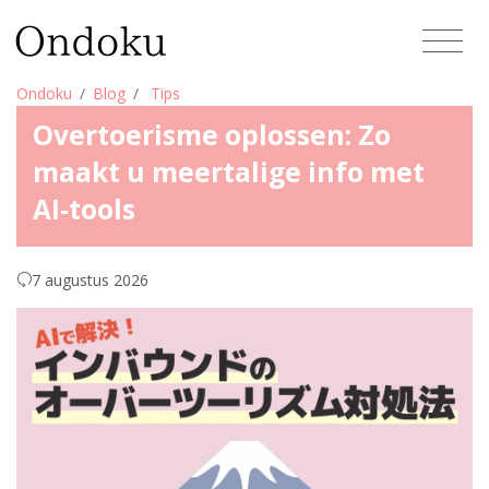
Ondoku
Blog
Tips
Overtoerisme oplossen: Zo
maakt u meertalige info met
AI-tools
7 augustus 2026