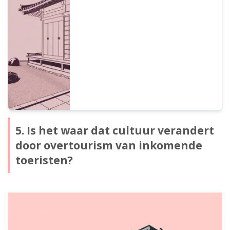
van video's om inkomende toeristen aan te
spreken! We introduceren in detail de
nieuwste aanbevolen vertaalmethoden met
AI en methoden voor het maken van audio
voor video's.
5. Is het waar dat cultuur verandert
door overtourism van inkomende
toeristen?