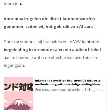
toeristen.
Voor maatregelen die direct kunnen worden
genomen, raden wij het gebruik van AI aan.
Door op stations, bij bushaltes en in VVV-kantoren
begeleiding in vreemde talen via audio of tekst
aan te bieden, kunt u de effecten van overtourism
tegengaan.
Inkomende toeristen bedienen! De nieuwste
methode om gratis meertalige audiogidsen te
maken en uitleg over de voordelen
Een must-see voor culturele instellingen die
worstelen met inkomend toerisme! Een
complete handleiding voor het maken van
meertalige audiogidsen met de nieuwste
AI. Van gratis methoden voor Koreaans en