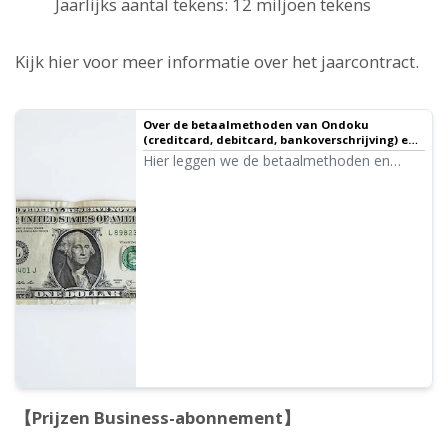
Jaarlijks aantal tekens: 12 miljoen tekens
Kijk hier voor meer informatie over het jaarcontract.
Over de betaalmethoden van Ondoku
(creditcard, debitcard, bankoverschrijving) en
kwitanties｜Tekst-naar-spraak-software
Hier leggen we de betaalmethoden en
Ondoku
kwitanties van Ondoku uit. Hoe u facturen
en kwitanties voor bankoverschrijvingen
genereert. Hoe u een Business-
abonnement afsluit. Kwitanties genereren
voor alle methoden, etc.
【Prijzen Business-abonnement】