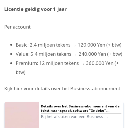
Licentie geldig voor 1 jaar
Per account
Basic: 2,4 miljoen tekens → 120.000 Yen (+ btw)
Value: 5,4 miljoen tekens → 240.000 Yen (+ btw)
Premium: 12 miljoen tekens → 360.000 Yen (+
btw)
Kijk hier voor details over het Business-abonnement.
Details over het Business-abonnement van de
tekst-naar-spraak-software "Ondoku".
Kenmerken, prijzen, etc.｜Tekst-naar-spraak-
Bij het afsluiten van een Business-
software Ondoku
abonnement zijn bepaalde gebruikswijzen
die normaal gesproken verboden zijn,