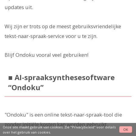
updates uit.
Wij zijn er trots op de meest gebruiksvriendelijke
tekst-naar-spraak-service voor u te zijn.
Blijf Ondoku vooral veel gebruiken!
■ AI-spraaksynthesesoftware
“Ondoku”
"Ondoku" is een online tekst-naar-spraak-tool die
zonder initiële kosten kan worden gebruikt.
Onze site maakt gebruik van cookies. Zie
"Privacybeleid"
voor details
OK
over het gebruik van cookies.