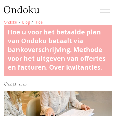
Ondoku
Blog
Hoe
Hoe u voor het betaalde plan
van Ondoku betaalt via
bankoverschrijving. Methode
voor het uitgeven van offertes
en facturen. Over kwitanties.
22 juli 2026