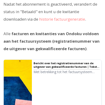
Nadat het abonnement is geactiveerd, verandert de
status in "Betaald" en kunt u de kwitantie
downloaden via de
historie factuurgeneratie
.
Alle
facturen en kwitanties van Ondoku voldoen
aan het factuursysteem (registratienummer van
de uitgever van gekwalificeerde facturen)
.
Bericht over het registratienummer van de
uitgever van gekwalificeerde facturen｜Tekst-
naar-spraak-software Ondoku
Met betrekking tot het factuursysteem
hebben wij de registratieaanvraag als
uitgever van gekwalificeerde facturen
voltooid en informeren wij u hierbij over
ons registratienummer.