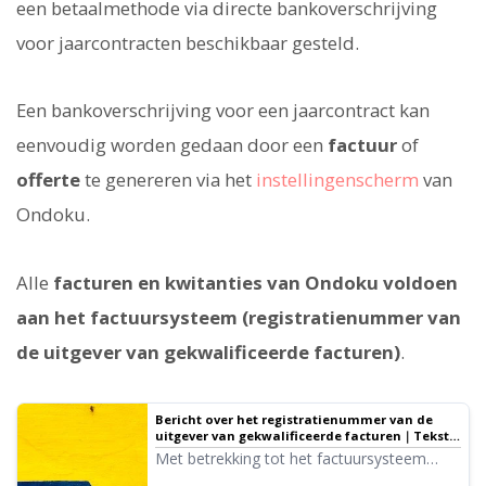
een betaalmethode via directe bankoverschrijving
voor jaarcontracten beschikbaar gesteld.
Een bankoverschrijving voor een jaarcontract kan
eenvoudig worden gedaan door een
factuur
of
offerte
te genereren via het
instellingenscherm
van
Ondoku.
Alle
facturen en kwitanties van Ondoku voldoen
aan het factuursysteem (registratienummer van
de uitgever van gekwalificeerde facturen)
.
Bericht over het registratienummer van de
uitgever van gekwalificeerde facturen｜Tekst-
naar-spraak-software Ondoku
Met betrekking tot het factuursysteem
hebben wij de registratieaanvraag als