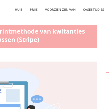
HUIS
PRIJS
VOORZIEN ZIJN VAN
CASESTUDIES
rintmethode van kwitanties
ssen (Stripe)