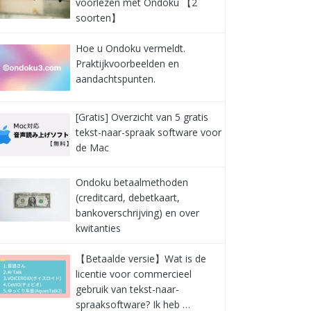
voorlezen met Ondoku 【2
soorten】
Hoe u Ondoku vermeldt.
Praktijkvoorbeelden en
aandachtspunten.
[Gratis] Overzicht van 5 gratis
tekst-naar-spraak software voor
de Mac
Ondoku betaalmethoden
(creditcard, debetkaart,
bankoverschrijving) en over
kwitanties
【Betaalde versie】Wat is de
licentie voor commercieel
gebruik van tekst-naar-
spraaksoftware? Ik heb …