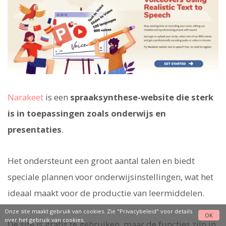
Narakeet
is een
spraaksynthese-website die sterk
is in toepassingen zoals onderwijs en
presentaties
.
Het ondersteunt een groot aantal talen en biedt
speciale plannen voor onderwijsinstellingen, wat het
ideaal maakt voor de productie van leermiddelen.
Onze site maakt gebruik van cookies. Zie
"Privacybeleid"
voor details
OK
over het gebruik van cookies.
De site is gratis te gebruiken, maar de functies zijn in