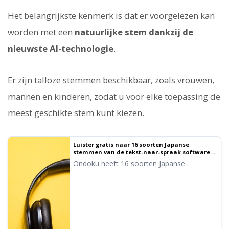
Het belangrijkste kenmerk is dat er voorgelezen kan
worden met een
natuurlijke stem dankzij de
nieuwste AI-technologie
.
Er zijn talloze stemmen beschikbaar, zoals vrouwen,
mannen en kinderen, zodat u voor elke toepassing de
meest geschikte stem kunt kiezen.
Luister gratis naar 16 soorten Japanse
stemmen van de tekst-naar-spraak software
Ondoku. Verander de indruk door de
Ondoku heeft 16 soorten Japanse
toonhoogte aan te passen ｜ Ondoku
stemmen. Natuurlijk zijn er zowel mannen-
als vrouwenstemmen beschikbaar. We
hebben 8 veelgebruikte Japanse stemmen
op een rij gezet, inclusief voorbeelden
waarbij de toonhoogte is aangepast.