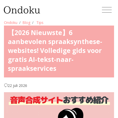
Ondoku
Blog
Tips
【2026 Nieuwste】6
aanbevolen spraaksynthese-
websites! Volledige gids voor
gratis AI-tekst-naar-
spraakservices
22 juli 2026