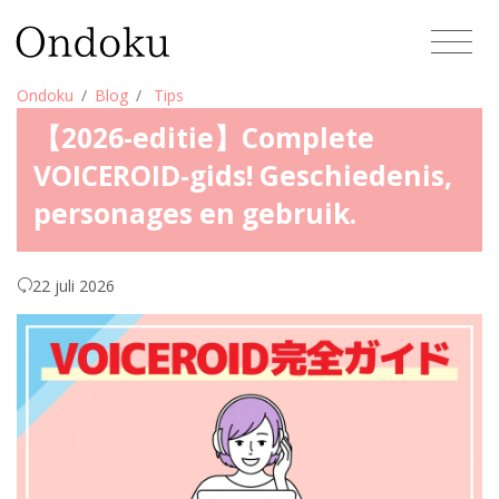
Ondoku
Blog
Tips
【2026-editie】Complete
VOICEROID-gids! Geschiedenis,
personages en gebruik.
22 juli 2026