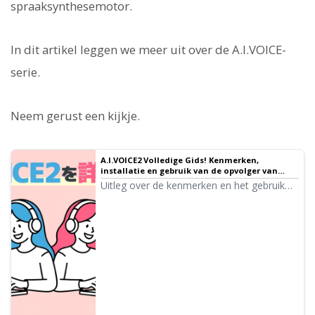
spraaksynthesemotor.
In dit artikel leggen we meer uit over de A.I.VOICE-
serie.
Neem gerust een kijkje.
A.I.VOICE2 Volledige Gids! Kenmerken,
installatie en gebruik van de opvolger van
VOICEROID
Uitleg over de kenmerken en het gebruik
van A.I.VOICE2, waarmee je bekende
VOICEROID-personages zoals Kotonoha
Akane/Aoi en Yuzuki Yukari kunt gebruiken.
Gedetailleerde informatie over alles van
installatie tot audio-export.