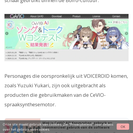
schaal gebruikt binnen de Boiro-cultuur.
Personages die oorspronkelijk uit VOICEROID komen,
zoals Yuzuki Yukari, zijn ook uitgebracht als
producten die gebruikmaken van de CeVIO-
spraaksynthesemotor.
Wat is CeVIO AI? Kenmerken, gebruik en
Onze site maakt gebruik van cookies. Zie
"Privacybeleid"
voor details
OK
commercieel gebruik van de software
over het gebruik van cookies.