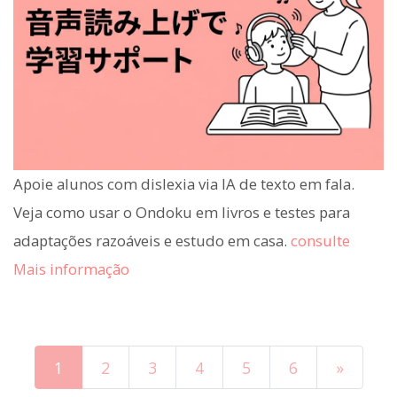
Apoie alunos com dislexia via IA de texto em fala.
Veja como usar o Ondoku em livros e testes para
adaptações razoáveis e estudo em casa.
consulte
Mais informação
1
2
3
4
5
6
»