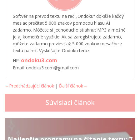
Softvér na prevod textu na reč „Ondoku“ dokáže každý
mesiac prečítať 5 000 znakov pomocou hlasu AI
zadarmo. Môžete si jednoducho stiahnuť MP3 a možné
je aj komerčné využitie. Ak sa zaregistrujete zadarmo,
môžete zadarmo previesť až 5 000 znakov mesačne z
textu na reč. Vyskúšajte Ondoku teraz.
ondoku3.com
HP:
Email: ondoku3.com@gmail.com
←Predchádzajúci článok
|
Ďalší článok→
Súvisiaci článok
Najlepšie programy na čítanie textu: 7