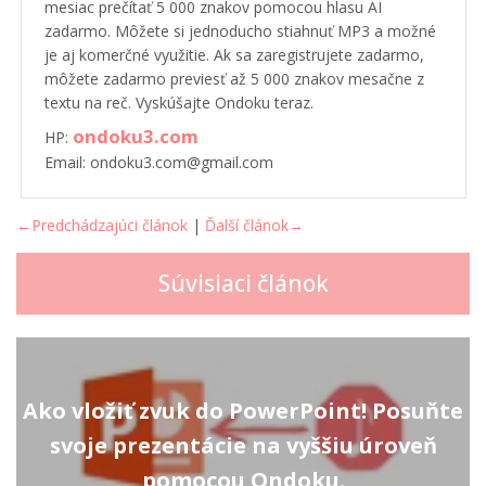
mesiac prečítať 5 000 znakov pomocou hlasu AI
zadarmo. Môžete si jednoducho stiahnuť MP3 a možné
je aj komerčné využitie. Ak sa zaregistrujete zadarmo,
môžete zadarmo previesť až 5 000 znakov mesačne z
textu na reč. Vyskúšajte Ondoku teraz.
ondoku3.com
HP:
Email: ondoku3.com@gmail.com
←Predchádzajúci článok
|
Ďalší článok→
Súvisiaci článok
Ako vložiť zvuk do PowerPoint! Posuňte
svoje prezentácie na vyššiu úroveň
pomocou Ondoku.