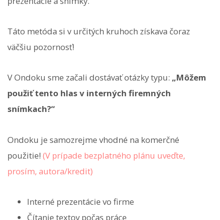
prezentácie a snímky.
Táto metóda si v určitých kruhoch získava čoraz
väčšiu pozornosť!
V Ondoku sme začali dostávať otázky typu:
„Môžem
použiť tento hlas v interných firemných
snímkach?“
Ondoku je samozrejme vhodné na komerčné
použitie!
(V prípade bezplatného plánu uveďte,
prosím, autora/kredit)
Interné prezentácie vo firme
Čítanie textov počas práce