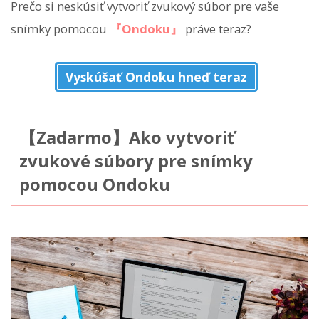
Prečo si neskúsiť vytvoriť zvukový súbor pre vaše
snímky pomocou
『Ondoku』
práve teraz?
Vyskúšať Ondoku hneď teraz
【Zadarmo】Ako vytvoriť
zvukové súbory pre snímky
pomocou Ondoku