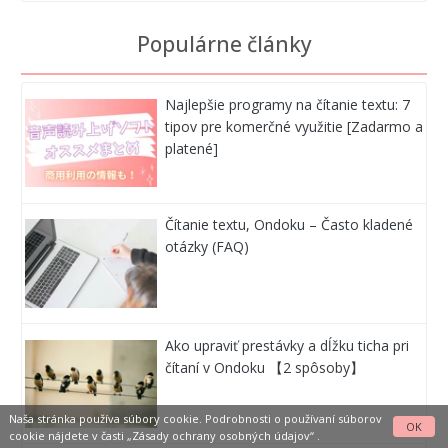
Populárne články
Najlepšie programy na čítanie textu: 7
tipov pre komerčné využitie [Zadarmo a
platené]
Čítanie textu, Ondoku – Často kladené
otázky (FAQ)
Ako upraviť prestávky a dĺžku ticha pri
čítaní v Ondoku 【2 spôsoby】
Naša stránka používa súbory cookie. Podrobnosti o používaní súborov
OK
cookie nájdete v časti
„Zásady ochrany osobných údajov“
.