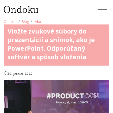
Ondoku
Blog
Ako
Vložte zvukové súbory do
prezentácií a snímok, ako je
PowerPoint. Odporúčaný
softvér a spôsob vloženia
26. január 2026